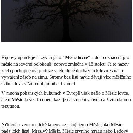
Říjnový úplněk je nazýván jako
"Měsíc lovce"
. Jde to označení pro
měsíc na severní polokouli, poprvé zmíněné v 18.století. Je to název
zcela pochopitelný, protože v této době docházelo k lovu zvířat a
vytváření zásob na zimu. Stromy bez listí navíc dávají více měsíčního
svitu a lov zvířat mohl probíhat i v noci.
V mnoha pohanských kulturách v Evropě však nešlo o Měsíc lovce,
ale o
Měsíc krve
. To opět ukazuje na spojení s lovem a životodárnou
tekutinou.
Některé severoamerické kmeny označují tento Měsíc jako Měsíc
padajících listů, Mrazivý Měsíc, Měsíc prvního mrazu nebo Ledový