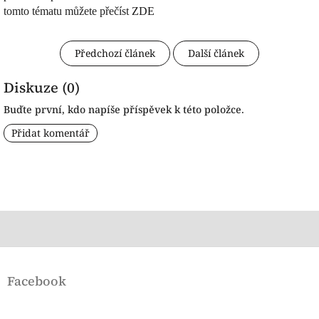
tomto tématu můžete přečíst
ZDE
Předchozí článek
Další článek
Diskuze (0)
Buďte první, kdo napíše příspěvek k této položce.
Přidat komentář
Z
á
Facebook
p
a
t