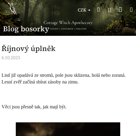
Přejít
Nák
Hledat
na
Přihlášen
CZK
obsah
koší
Blog bosorky
Říjnový úplněk
6.10.2025
Listí již opadává ze stromů, pole jsou sklizena, holá nebo zoraná.
Lesní zvěř začíná sbírat zásoby na zimu.
Věci jsou přesně tak, jak mají být.