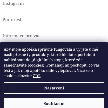
Instagram
í
Pinterest
Informace pro vás
Doprava a platba
VOP a Rekl. řád
Aby moje apotéka správně fungovala a vy jste u mě
našli přesně ty produkty, které hledáte, potřebuji
Podmínky ochrany osobních údajů, Cookies
nahlédnout do „digitálních stop“, které zde
Hodnocení obchodu
zanecháváte (cookies). Pomáhají mi pochopit, co vás
těší a jak moji apotéku dále vylepšovat. Více se o
Přijímáme online platby
cookies dozvíte
ZDE
Nastavení
Copyright 2026
Cottage Witch Apothecary
. Všechna
Vytvořil Shoptet
Souhlasím
📜Ke každé objednávce nad 1100 Kč dávám jako dárek můj