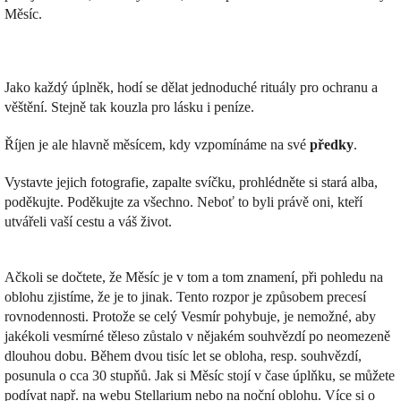
Měsíc.
Jako každý úplněk, hodí se dělat jednoduché rituály pro ochranu a
věštění. Stejně tak kouzla pro lásku i peníze.
Říjen je ale hlavně měsícem, kdy vzpomínáme na své
předky
.
Vystavte jejich fotografie, zapalte svíčku, prohlédněte si stará alba,
poděkujte. Poděkujte za všechno. Neboť to byli právě oni, kteří
utvářeli vaší cestu a váš život.
Ačkoli se dočtete, že Měsíc je v tom a tom znamení, při pohledu na
oblohu zjistíme, že je to jinak. Tento rozpor je způsobem precesí
rovnodennosti. Protože se celý Vesmír pohybuje, je nemožné, aby
jakékoli vesmírné těleso zůstalo v nějakém souhvězdí po neomezeně
dlouhou dobu. Během dvou tisíc let se obloha, resp. souhvězdí,
posunula o cca 30 stupňů. Jak si Měsíc stojí v čase úplňku, se můžete
podívat např. na webu Stellarium nebo na noční oblohu. Více si o