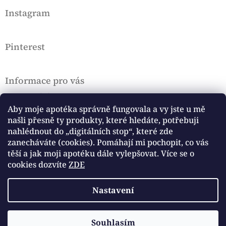
t
Instagram
í
Pinterest
Informace pro vás
Doprava a platba
VOP a Rekl. řád
Aby moje apotéka správně fungovala a vy jste u mě
našli přesně ty produkty, které hledáte, potřebuji
Podmínky ochrany osobních údajů, Cookies
nahlédnout do „digitálních stop“, které zde
Hodnocení obchodu
zanecháváte (cookies). Pomáhají mi pochopit, co vás
těší a jak moji apotéku dále vylepšovat. Více se o
Přijímáme online platby
cookies dozvíte
ZDE
Nastavení
Copyright 2026
Cottage Witch Apothecary
. Všechna
Vytvořil Shoptet
Souhlasím
📜Ke každé objednávce nad 1100 Kč dávám jako dárek můj