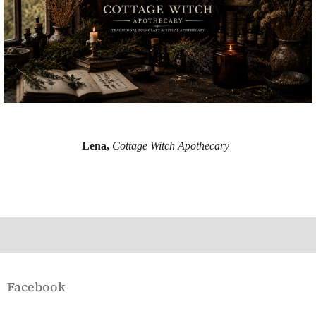
Lena,
Cottage Witch Apothecary
Z
á
Facebook
p
a