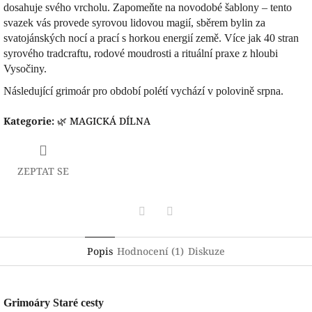
dosahuje svého vrcholu. Zapomeňte na novodobé šablony – tento
svazek vás provede syrovou lidovou magií, sběrem bylin za
svatojánských nocí a prací s horkou energií země. Více jak
40 stran
syrového tradcraftu, rodové moudrosti a rituální praxe z hloubi
Vysočiny.
Následující grimoár pro období polétí vychází v polovině srpna.
Kategorie
:
🌿 MAGICKÁ DÍLNA
ZEPTAT SE
Facebook
Pinterest
Popis
Hodnocení (1)
Diskuze
Grimoáry Staré cesty