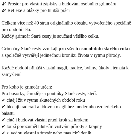
🌿 Prostor pro vlastní zápisky a budování osobního grimoáru
🌿 Reflexe a otázky pro hlubší práci
Celkem více než 40 stran originálního obsahu vytvořeného speciálně
pro období léta.
Každý grimoár Staré cesty je součástí většího celku.
Grimoáry Staré cesty vznikají
pro všech osm období starého roku
a společně vytvářejí jedinečnou kroniku života v rytmu přírody.
Každé období přináší vlastní magii, tradice, byliny, úkoly i témata k
zamyšlení.
Pro koho je grimoár určen:
Pro bosorky, čaroděje a poutníky Staré cesty, kteří:
✔ chtějí žít v rytmu skutečných období roku
✔ hledají tradcraft a lidovou magii bez moderního ezoterického
balastu
✔ chtějí budovat vlastní praxi krok za krokem
✔ touží porozumět hlubším vrstvám přírody a krajiny
✔ si vedou vlastní grimoár nebo magický deník