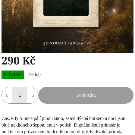
290 Kč
Měrná
Skladem
(>5 ks)
cena:
Do košíku
Čas, kdy Slunce pálí plnou silou, země dýchá horkem a noci jsou
plné neklidného šepotu entit v polích. Digitální letní grimoár je
praktickým průvodcem tradcraftem pro dny, kdy divoká příroda