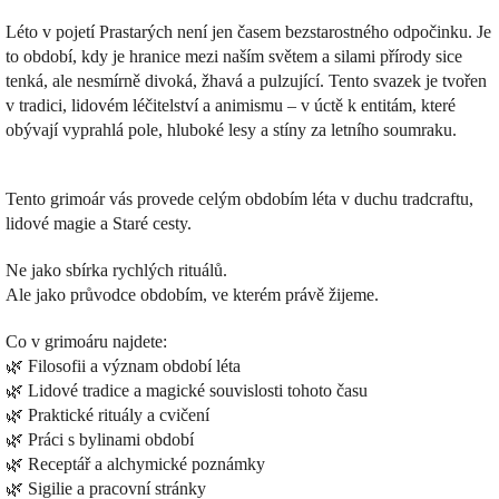
Léto v pojetí Prastarých není jen časem bezstarostného odpočinku. Je
to období, kdy je hranice mezi naším světem a silami přírody sice
tenká, ale nesmírně divoká, žhavá a pulzující.
Tento svazek je tvořen
v tradici, lidovém léčitelství a animismu – v úctě k entitám, které
obývají vyprahlá pole, hluboké lesy a stíny za letního soumraku.
Tento grimoár vás provede celým obdobím léta v duchu tradcraftu,
lidové magie a Staré cesty.
Ne jako sbírka rychlých rituálů.
Ale jako průvodce obdobím, ve kterém právě žijeme.
Co v grimoáru najdete:
🌿 Filosofii a význam období léta
🌿 Lidové tradice a magické souvislosti tohoto času
🌿 Praktické rituály a cvičení
🌿 Práci s bylinami období
🌿 Receptář a alchymické poznámky
🌿 Sigilie a pracovní stránky