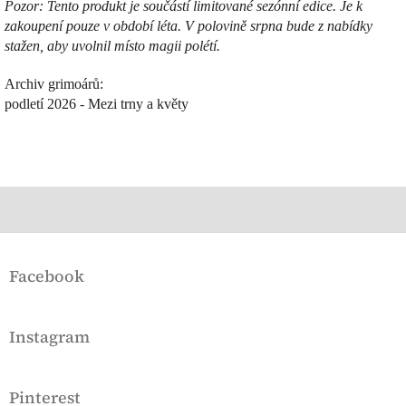
Pozor: Tento produkt je součástí limitované sezónní edice. Je k
zakoupení pouze v období léta. V polovině srpna bude z nabídky
stažen, aby uvolnil místo magii polétí.
Archiv grimoárů:
podletí 2026 - Mezi trny a květy
Z
á
Facebook
p
a
t
Instagram
í
Pinterest