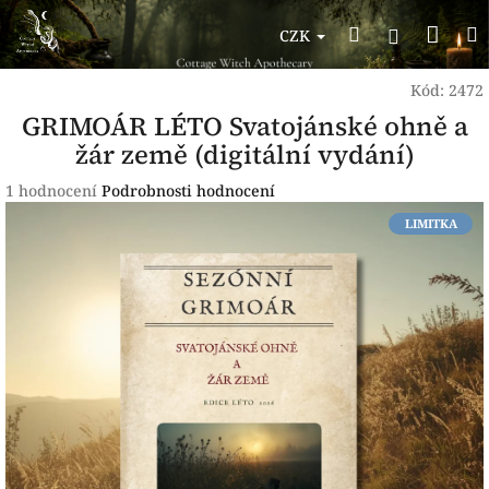
Přejít
Nák
Hledat
na
Přihlášen
CZK
obsah
koší
Kód:
2472
GRIMOÁR LÉTO Svatojánské ohně a
žár země (digitální vydání)
Průměrné
1 hodnocení
Podrobnosti hodnocení
hodnocení
LIMITKA
produktu
je
5,0
z
5
hvězdiček.