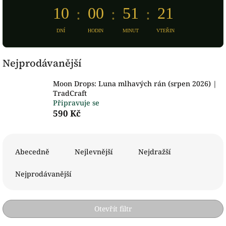
10
00
51
21
:
:
:
DNÍ
HODIN
MINUT
VTEŘIN
Nejprodávanější
Moon Drops: Luna mlhavých rán (srpen 2026) |
TradCraft
Připravuje se
590 Kč
Ř
a
Abecedně
Nejlevnější
Nejdražší
z
e
Nejprodávanější
n
í
p
Otevřít filtr
r