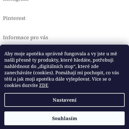
í
Pinterest
Informace pro vás
Doprava a platba
VOP a Rekl. řád
Aby moje apotéka správně fungovala a vy jste u mě
našli přesně ty produkty, které hledáte, potřebuji
Podmínky ochrany osobních údajů, Cookies
nahlédnout do „digitálních stop“, které zde
Hodnocení obchodu
zanecháváte (cookies). Pomáhají mi pochopit, co vás
těší a jak moji apotéku dále vylepšovat. Více se o
Přijímáme online platby
cookies dozvíte
ZDE
Nastavení
Copyright 2026
Cottage Witch Apothecary
. Všechna
Vytvořil Shoptet
Souhlasím
📜Ke každé objednávce nad 1100 Kč dávám jako dárek můj
práva vyhrazena.
speciální e-book! Každý měsíc otevřeme jedno z témat tradcraftu.