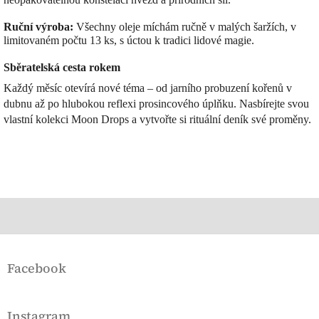
i
s
Ruční výroba:
Všechny oleje míchám ručně v malých šaržích, v
u
limitovaném počtu 13 ks, s úctou k tradici lidové magie.
Sběratelská cesta rokem
Každý měsíc otevírá nové téma – od jarního probuzení kořenů v
dubnu až po hlubokou reflexi prosincového úplňku. Nasbírejte svou
vlastní kolekci Moon Drops a vytvořte si rituální deník své proměny.
Z
á
Facebook
p
a
t
Instagram