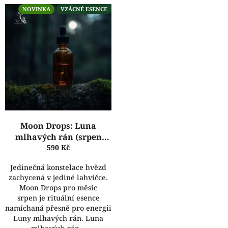
o
V
NOVINKA
VZÁCNÉ ESENCE
d
ý
u
p
k
i
t
s
ů
p
r
o
d
u
k
Moon Drops: Luna
t
mlhavých rán (srpen
ů
2026) | TradCraft
590 Kč
Jedinečná konstelace hvězd
zachycená v jediné lahvičce.
Moon Drops pro měsíc
srpen je rituální esence
namíchaná přesně pro energii
Luny mlhavých rán. Luna