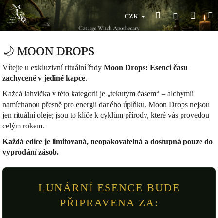
Přejít
Nák
Hledat
na
Přihlášen
CZK
obsah
koší
🌙 MOON DROPS
Vítejte u exkluzivní rituální řady
Moon Drops: Esenci času
zachycené v jediné kapce
.
Každá lahvička v této kategorii je „tekutým časem“ – alchymií
namíchanou přesně pro energii daného úplňku. Moon Drops nejsou
jen rituální oleje; jsou to klíče k cyklům přírody, které vás provedou
celým rokem.
Každá edice je limitovaná, neopakovatelná a dostupná pouze do
vyprodání zásob.
LUNÁRNÍ ESENCE BUDE
PŘIPRAVENA ZA: