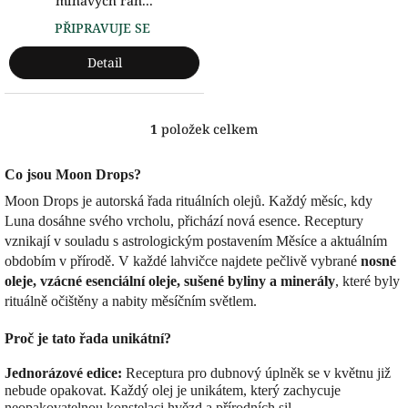
mlhavých rán...
PŘIPRAVUJE SE
Detail
1
položek celkem
O
v
l
Co jsou Moon Drops?
á
Moon Drops je autorská řada rituálních olejů. Každý měsíc, kdy
d
a
Luna dosáhne svého vrcholu, přichází nová esence. Receptury
c
vznikají v souladu s astrologickým postavením Měsíce a aktuálním
í
obdobím v přírodě. V každé lahvičce najdete pečlivě vybrané
nosné
p
oleje, vzácné esenciální oleje, sušené byliny a minerály
, které byly
r
rituálně očištěny a nabity měsíčním světlem.
v
k
Proč je tato řada unikátní?
y
v
Jednorázové edice:
Receptura pro dubnový úplněk se v květnu již
ý
nebude opakovat. Každý olej je unikátem, který zachycuje
p
neopakovatelnou konstelaci hvězd a přírodních sil.