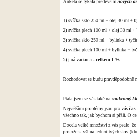
Anketa se týkala především
nových a
1) svíčka sklo 250 ml + olej 30 ml + 
2) svíčka plech 100 ml + olej 30 ml +
3) svíčka sklo 250 ml + bylinka + tyč
4) svíčka plech 100 ml + bylinka + ty
5) jiná varianta -
celkem 1 %
Rozhodovat se budu pravděpodobně m
Ptala jsem se vás také na
soukromý kl
Největšími problémy jsou pro vás
čas
všechno tak, jak bychom si přáli. O ce
Docela velké množství z vás psalo, ž
protože si všímá jednotlivých slov (kl