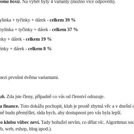
roma boxů
. Na výběr byly 4 varianty (možno více odpovědí).
bylinka + tyčinky + dárek -
celkem 39 %
 bylinka + tyčinky + dárek -
celkem 37 %
inky + dárek -
celkem 19 %
činky + dárek -
celkem 8 %
ezi prvními dvěma variantami.
ub.
Zda jste členy, případně co vás od členství odrazuje.
 a finance.
Toto dokážu pochopit, klub je prostě zbytná věc a v dnešní
ně budu přemýšlet, ráda bych, aby dostupnost pro vás byla lepší.
e
o klubu vůbec neví.
Tady bohužel nevím, co dělat víc. Algoritmus sociá
ub, web, eshop, blog apod.).