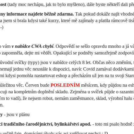
ost
(tady moc nechápu, jak to bylo myšleno), dále byste někteří dali př
hny informace najdete běžně zdarma.
Tak pokud dokáže najít vhodné 
 jsem si brala kdysi také kurzy, které mě zajímaly a platila rámcově tisí
:-)
co vám
v nabídce CWA chybí
. Odpovědí se sešlo opravdu mnoho a já v
zapomněla, dejte mi vědět. Opakující se podněty samozřejmě zodpoví
původní svíčky (typy) jsou v nabídce celých 8 let. Občas něco změním, t
 nemají jednu věc neustále k dispozici, navíc Covid zamával dodávkami 
á mi kdysi pomohla nastartovat eshop a přecházím už jen na tu svoji Star
důležitou věc. Červen bude
POSLEDNÍM
měsícem, kdy půjdou na esh
acuji na kompletním doplnění skladu. Zejména u svíček půjde o razantní
erým to vadí), že nejsem robot, nemám zaměstnance, sklad, výrobní hal
m.
ty
- jsou v plánu
i tradičního čarodějnictví, bylinkářství apod.
- toto mi psalo hodně
 určitě fajn, domácími úkoly vás asi zatěžovat nechci :-D