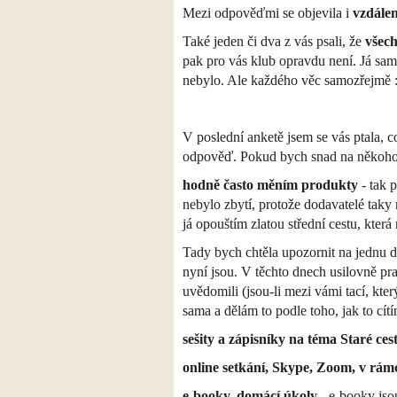
Mezi odpověďmi se objevila i
vzdálen
Také jeden či dva z vás psali, že
všec
pak pro vás klub opravdu není. Já sama
nebylo. Ale každého věc samozřejmě 
V poslední anketě jsem se vás ptala, 
odpověď. Pokud bych snad na někoho 
hodně často měním produkty
- tak 
nebylo zbytí, protože dodavatelé taky
já opouštím zlatou střední cestu, kter
Tady bych chtěla upozornit na jednu 
nyní jsou. V těchto dnech usilovně pr
uvědomili (jsou-li mezi vámi tací, kt
sama a dělám to podle toho, jak to cítí
sešity a zápisníky na téma Staré ces
online setkání, Skype, Zoom, v rámc
e-booky, domácí úkoly
- e-booky jsou