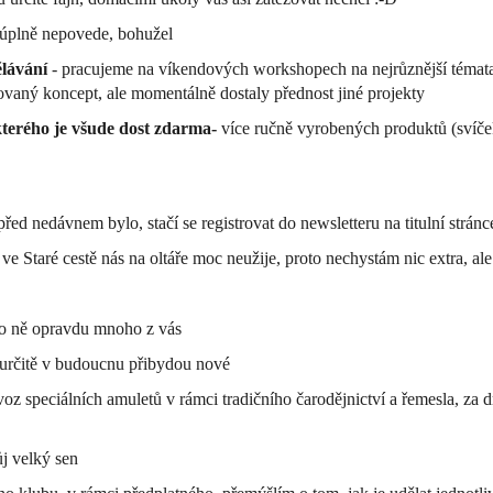
a úplně nepovede, bohužel
ělávání
- pracujeme na víkendových workshopech na nejrůznější témata, 
ovaný koncept, ale momentálně dostaly přednost jiné projekty
terého je všude dost
zdarma-
více ručně vyrobených produktů (svíče
před nedávnem bylo, stačí se registrovat do newsletteru na titulní strán
 ve Staré cestě nás na oltáře moc neužije, proto nechystám nic extra, a
i o ně opravdu mnoho z vás
, určitě v budoucnu přibydou nové
z speciálních amuletů v rámci tradičního čarodějnictví a řemesla, za 
ůj velký sen