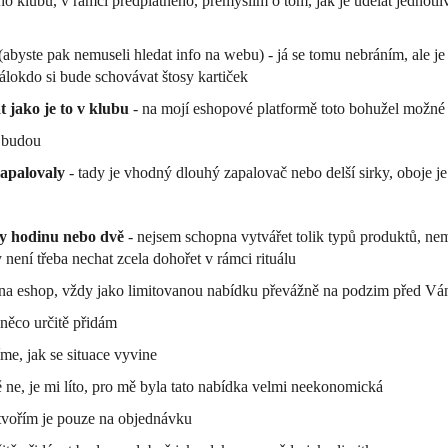
o klubu, v rámci předplatného, přemýšlím o tom, jak je udělat jednotliv
(abyste pak nemuseli hledat info na webu) - já se tomu nebráním, ale je 
álokdo si bude schovávat štosy kartiček
t jako je to v klubu
- na mojí eshopové platformě toto bohužel možné
 budou
 zapalovaly
- tady je vhodný dlouhý zapalovač nebo delší sirky, oboje j
ely hodinu nebo dvě
- nejsem schopna vytvářet tolik typů produktů, nem
není třeba nechat zcela dohořet v rámci rituálu
a eshop, vždy jako limitovanou nabídku převážně na podzim před Vá
něco určitě přidám
me, jak se situace vyvine
ě ne, je mi líto, pro mě byla tato nabídka velmi neekonomická
 tvořím je pouze na objednávku