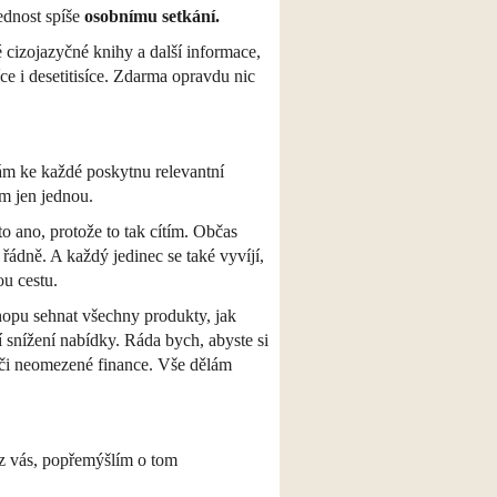
ednost spíše
osobnímu setkání.
cizojazyčné knihy a další informace,
ce i desetitisíce. Zdarma opravdu nic
ám ke každé poskytnu relevantní
m jen jednou.
o ano, protože to tak cítím. Občas
řádně. A každý jedinec se také vyvíjí,
ou cestu.
opu sehnat všechny produkty, jak
 snížení nabídky. Ráda bych, abyste si
u či neomezené finance. Vše dělám
 z vás, popřemýšlím o tom