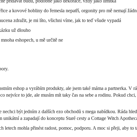
itě přidávat budu, podobně jako dekorace, vždy jako limitka
yřice a kovové hobliny do řemesla nepatří, orgonity pro mě nemají žád
cena zdražit, je mi líto, všichni víme, jak to teď všude vypadá
kázku už dlouho
v mnoha eshopech, u mě určitě ne
pory.
astním eshop a vyrábím produkty, ale jsem také máma a partnerka. V r
 co nejvíce to jde, ale musím mít taky čas na sebe a rodinu. Pokud chc
že nechci být jedním z dalších ezo obchodů s mega nabídkou. Ráda hle
 unikátní a zapadají do konceptu Staré cesty a Cottage Witch Apothecar
letech mohla přinést radost, pomoc, podporu. A moc si přeji, aby to ta