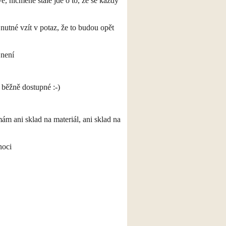
ě, nicméně stále jde o to, že se každý
nutné vzít v potaz, že to budou opět
 není
e běžně dostupné :-)
ám ani sklad na materiál, ani sklad na
noci