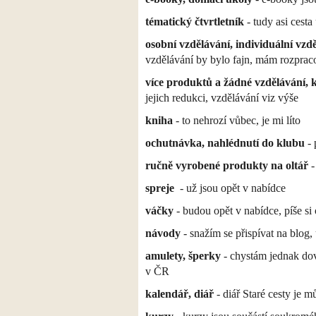
tématický čtvrtletník
- tudy asi cest
osobní vzdělávání, individuální vzd
vzdělávání by bylo fajn, mám rozprac
více produktů a žádné vzdělávání, k
jejich redukci, vzdělávání viz výše
kniha
- to nehrozí vůbec, je mi líto
ochutnávka, nahlédnutí do klubu
- 
ručně vyrobené produkty na oltář
-
spreje
- už jsou opět v nabídce
váčky
- budou opět v nabídce, píše s
návody
- snažím se přispívat na blog
amulety, šperky
- chystám jednak dovo
v ČR
kalendář, diář
- diář Staré cesty je m