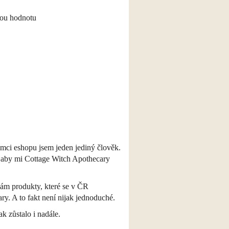
nou hodnotu
ámci eshopu jsem jeden jediný člověk.
i, aby mi Cottage Witch Apothecary
dám produkty, které se v ČR
y. A to fakt není nijak jednoduché.
k zůstalo i nadále.