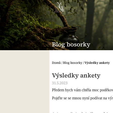
Přejít
na
obsah
Blog bosorky
Domů
/
Blog bosorky
/
Výsledky ankety
Výsledky ankety
31.5.2023
Předem bych vám chtěla moc poděkovat
Pojďte se se mnou nyní podívat na vý