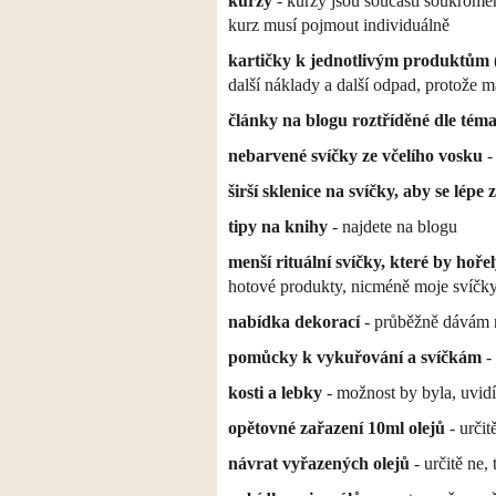
kurzy
- kurzy jsou součástí soukroméh
kurz musí pojmout individuálně
kartičky k jednotlivým produktům
další náklady a další odpad, protože m
články na blogu roztříděné dle téma
nebarvené svíčky ze včelího vosku
-
širší sklenice na svíčky, aby se lépe
tipy na knihy
- najdete na blogu
menší rituální svíčky, které by hoř
hotové produkty, nicméně moje svíčky 
nabídka dekorací
- průběžně dávám n
pomůcky k vykuřování a svíčkám
- 
kosti a lebky
- možnost by byla, uvidí
opětovné zařazení 10ml olejů
- určit
návrat vyřazených olejů
- určitě ne,