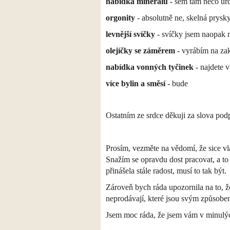
nabídka minerálů
- sem tam něco urč
orgonity
- absolutně ne, skelná prysk
levnější svíčky
- svíčky jsem naopak nu
olejíčky se záměrem
- vyrábím na za
nabídka vonných tyčinek
- najdete 
více bylin a směsí
- bude
Ostatním ze srdce děkuji za slova pod
Prosím, vezměte na vědomí, že sice vl
Snažím se opravdu dost pracovat, a to
přinášela stále radost, musí to tak být.
Zároveň bych ráda upozornila na to, 
neprodávají, které jsou svým způsobem
Jsem moc ráda, že jsem vám v minulých 