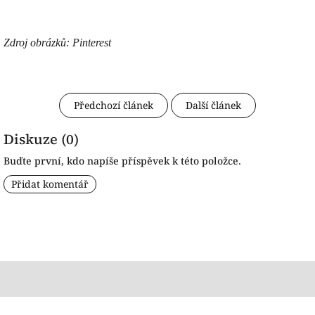
Zdroj obrázků: Pinterest
Předchozí článek
Další článek
Diskuze (0)
Buďte první, kdo napíše příspěvek k této položce.
Přidat komentář
Z