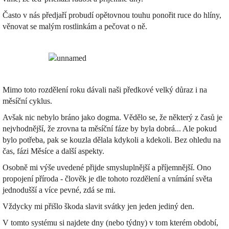
Často v nás předjaří probudí opětovnou touhu ponořit ruce do hlíny,
věnovat se malým rostlinkám a pečovat o ně.
Mimo toto rozdělení roku dávali naši předkové velký důraz i na
měsíční cyklus.
Avšak nic nebylo bráno jako dogma. Vědělo se, že některý z časů je
nejvhodnější, že zrovna ta měsíční fáze by byla dobrá... Ale pokud
bylo potřeba, pak se kouzla dělala kdykoli a kdekoli. Bez ohledu na
čas, fázi Měsíce a další aspekty.
Osobně mi výše uvedené přijde smysluplnější a příjemnější. Ono
propojení příroda - člověk je dle tohoto rozdělení a vnímání světa
jednodušší a více pevné, zdá se mi.
Vždycky mi přišlo škoda slavit svátky jen jeden jediný den.
V tomto systému si najdete dny (nebo týdny) v tom kterém období,