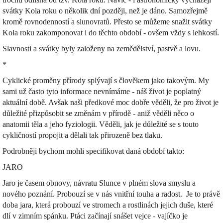
svátky Kola roku o několik dní později, než je dáno. Samozřejmě
kromě rovnodenností a slunovratů. Přesto se můžeme snažit svátky
Kola roku zakomponovat i do těchto období - ovšem vždy s lehkostí.
Slavnosti a svátky byly založeny na zemědělství, pastvě a lovu.
*
Cyklické proměny přírody splývají s člověkem jako takovým. My
sami už často tyto informace nevnímáme - náš život je poplatný
aktuální době. Avšak naši předkové moc dobře věděli, že pro život je
důležité přizpůsobit se změnám v přírodě - aniž věděli něco o
anatomii těla a jeho fyziologii. Věděli, jak je důležité se s touto
cykličností propojit a dělali tak přirozeně bez tlaku.
Podrobněji bychom mohli specifikovat daná období takto:
JARO
Jaro je časem obnovy, návratu Slunce v plném slova smyslu a
nového poznání. Probouzí se v nás vnitřní touha a radost. Je to právě
doba jara, která probouzí ve stromech a rostlinách jejich duše, které
dlí v zimním spánku. Ptáci začínají snášet vejce - vajíčko je