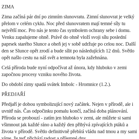
ZIMA
Zima začíná pár dní po zimním slunovratu. Zimní slunovrat je velký
přelom v celém cyklu. Noc před slunovratem mají temné síly tu
největší moc. Pro nás je tento čas symbolem ochrany sebe i domu.
Venku zapalujeme ohně. Právě do ohně vloží svoji sílu poslední
paprsek starého Slunce a oheň jej v sobě udržuje po celou noc. Další
den se Slunce opět zrodí a bude sílit po následujících 12 dnů. Světlo
opět našlo cestu na náš svět a temnota byla zažehnána.
Celá příroda bude nyní odpočívat až února, kdy hluboko v zemi
započnou procesy vzniku nového života.
Do období zimy spadá svátek Imbolc - Hromnice (1.2.).
PŘEDJAŘÍ
Předjaří je dobou symbolizující nový začátek. Nejen v přírodě, ale i
uvnitř nás. Čas odpočinku pomalu končí, začíná doba plánování.
Příroda se probouzí - zatím jen hluboko v zemi, ale můžete si sami
všimnout jak každé ráno a každý den přibývá zpívajících ptáků a
života v přírodě. Světlo definitivně přebírá vládu nad tmou a my sami
víme, že teď přichází radost a příjemné dny.