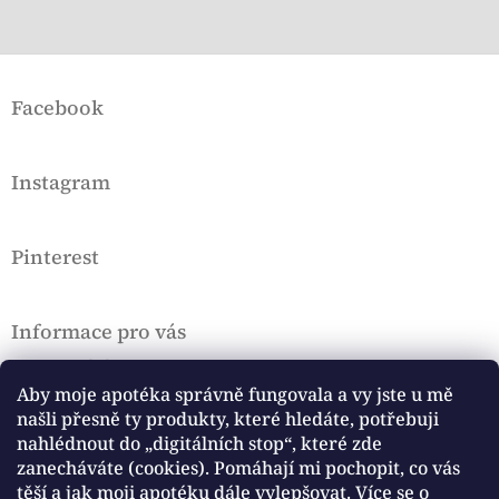
Z
á
Facebook
p
a
t
Instagram
í
Pinterest
Informace pro vás
Doprava a platba
VOP a Rekl. řád
Aby moje apotéka správně fungovala a vy jste u mě
našli přesně ty produkty, které hledáte, potřebuji
Podmínky ochrany osobních údajů, Cookies
nahlédnout do „digitálních stop“, které zde
Hodnocení obchodu
zanecháváte (cookies). Pomáhají mi pochopit, co vás
těší a jak moji apotéku dále vylepšovat. Více se o