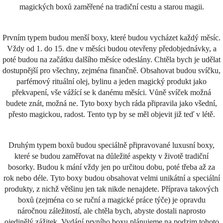
magických boxů zaměřené na tradiční cestu a starou magii.
Prvním typem budou menší boxy, které budou vycházet každý měsíc.
Vždy od 1. do 15. dne v měsíci budou otevřeny předobjednávky, a
poté budou na začátku dalšího měsíce odeslány. Chtěla bych je udělat
dostupnější pro všechny, zejména finančně. Obsahovat budou svíčku,
parfémový rituální olej, bylinu a jeden magický produkt jako
překvapení, vše vážící se k danému měsíci. Vůně svíček možná
budete znát, možná ne. Tyto boxy bych ráda připravila jako všední,
přesto magickou, radost. Tento typ by se měl objevit již teď v létě.
Druhým typem boxů budou speciálně připravované luxusní boxy,
které se budou zaměřovat na důležité aspekty v životě tradiční
bosorky. Budou k mání vždy jen po určitou dobu, poté třeba až za
rok nebo déle. Tyto boxy budou obsahovat velmi unikátní a speciální
produkty, z nichž většinu jen tak nikde nenajdete. Příprava takových
boxů (zejména co se ruční a magické práce týče) je opravdu
náročnou záležitostí, ale chtěla bych, abyste dostali naprosto
ojedinělý zážitek. Vydání prvního boxu plánujeme na podzim tohoto