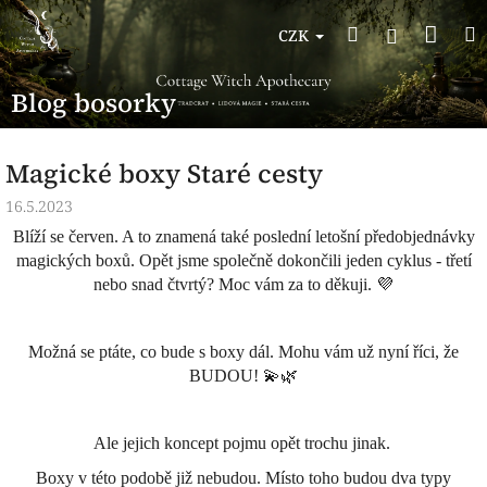
Přejít
Nák
Hledat
na
Přihlášen
CZK
obsah
koší
Blog bosorky
Magické boxy Staré cesty
16.5.2023
Blíží se červen. A to znamená také poslední letošní předobjednávky
magických boxů. Opět jsme společně dokončili jeden cyklus - třetí
nebo snad čtvrtý? Moc vám za to děkuji. 💜
Možná se ptáte, co bude s boxy dál. Mohu vám už nyní říci, že
BUDOU! 💫🌿
Ale jejich koncept pojmu opět trochu jinak.
Boxy v této podobě již nebudou. Místo toho budou dva typy