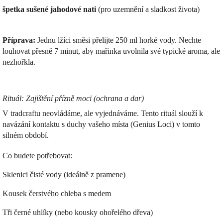
špetka sušené jahodové nati
(pro uzemnění a sladkost života)
Příprava:
Jednu lžíci směsi přelijte 250 ml horké vody. Nechte
louhovat přesně 7 minut, aby mařinka uvolnila své typické aroma, ale
nezhořkla.
Rituál: Zajištění přízně moci (ochrana a dar)
V tradcraftu neovládáme, ale vyjednáváme. Tento rituál slouží k
navázání kontaktu s duchy vašeho místa (Genius Loci) v tomto
silném období.
Co budete potřebovat:
Sklenici čisté vody (ideálně z pramene)
Kousek čerstvého chleba s medem
Tři černé uhlíky (nebo kousky ohořelého dřeva)