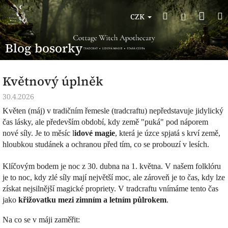
Přejít
Nák
Hledat
na
Přihlášen
CZK
obsah
koší
Blog bosorky
Květnový úplněk
30.4.2026
Květen (máj) v tradičním řemesle (tradcraftu) nepředstavuje jidylický
čas lásky, ale především období, kdy země "puká" pod náporem
nové síly. Je to měsíc l
idové magie
, která je úzce spjatá s krví země,
hloubkou studánek a ochranou před tím, co se probouzí v lesích.
Klíčovým bodem je noc z 30. dubna na 1. května. V našem folklóru
je to noc, kdy zlé síly mají největší moc, ale zároveň je to čas, kdy lze
získat nejsilnější magické propriety. V tradcraftu vnímáme tento čas
jako
křižovatku mezi zimním a letním půlrokem
.
Na co se v máji zaměřit: