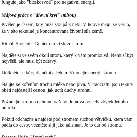
funguje jako "bleskosvod" pro negativní energii.
Májová práce s "dřevní krví" (mízou)
Květen je časem, kdy míza stoupá k nebi. V lidové magii se věřilo,
že v této tekutině je koncentrována životní síla země.
Rituál: Spojení s Geniem Loci skrze strom
Najděte si ve svém okolí strom, který k vám promlouvá. Nemusí být
největší, ale musí být zdravý.
Dotkněte se kůry dlaněmi a čelem. Vnímejte energii stromu.
Nalijte ke kořenům trochu mléka nebo piva. V tradcraftu jsou tekuté
oběti nejčastější cestou, jak uctít duchy stromu.
Požádejte strom o ochranu vašeho domova po celý zbytek letního
půlroku.
Pokud odcházíte a najdete pod stromem suchou větvičku, která vám
padla do cesty, vezměte si ji jako talisman. Je to dar od stromu.