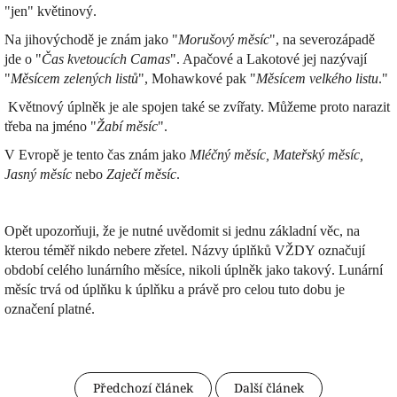
"jen" květinový.
Na jihovýchodě je znám jako "
Morušový měsíc
", na severozápadě
jde o "
Čas kvetoucích Camas
". Apačové a Lakotové jej nazývají
"
Měsícem
zelených listů
", Mohawkové pak "
Měsícem velkého listu
."
Květnový úplněk je ale spojen také se zvířaty. Můžeme proto narazit
třeba na jméno "
Žabí měsíc
".
V Evropě je tento čas znám jako
Mléčný měsíc, Mateřský měsíc,
Jasný měsíc
nebo
Zaječí měsíc
.
Opět upozorňuji, že je nutné uvědomit si jednu základní věc, na
kterou téměř nikdo nebere zřetel. Názvy úplňků VŽDY označují
období celého lunárního měsíce, nikoli úplněk jako takový. Lunární
měsíc trvá od úplňku k úplňku a právě pro celou tuto dobu je
označení platné.
Předchozí článek
Další článek