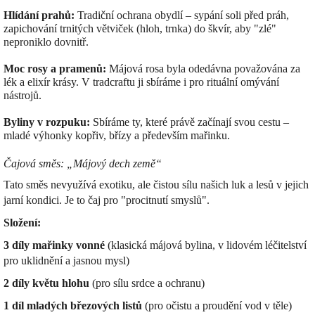
Hlídání prahů:
Tradiční ochrana obydlí – sypání soli před práh,
zapichování trnitých větviček (hloh, trnka) do škvír, aby "zlé"
neproniklo dovnitř.
Moc rosy a pramenů:
Májová rosa byla odedávna považována za
lék a elixír krásy. V tradcraftu ji sbíráme i pro rituální omývání
nástrojů.
Byliny v rozpuku:
Sbíráme ty, které právě začínají svou cestu –
mladé výhonky kopřiv, břízy a především mařinku.
Čajová směs: „Májový dech země“
Tato směs nevyužívá exotiku, ale čistou sílu našich luk a lesů v jejich
jarní kondici. Je to čaj pro "procitnutí smyslů".
Složení:
3 díly mařinky vonné
(klasická májová bylina, v lidovém léčitelství
pro uklidnění a jasnou mysl)
2 díly květu hlohu
(pro sílu srdce a ochranu)
1 díl mladých březových listů
(pro očistu a proudění vod v těle)