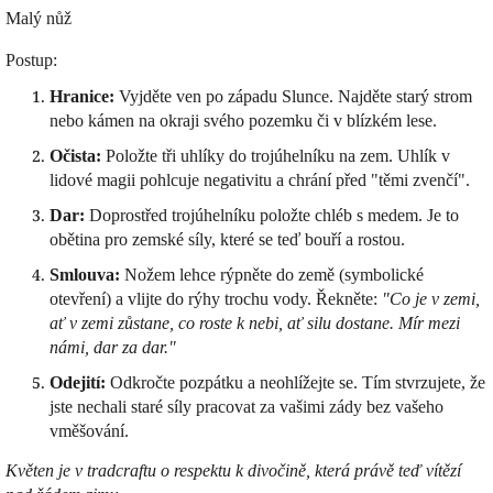
Malý nůž
Postup:
Hranice:
Vyjděte ven po západu Slunce. Najděte starý strom
nebo kámen na okraji svého pozemku či v blízkém lese.
Očista:
Položte tři uhlíky do trojúhelníku na zem. Uhlík v
lidové magii pohlcuje negativitu a chrání před "těmi zvenčí".
Dar:
Doprostřed trojúhelníku položte chléb s medem. Je to
obětina pro zemské síly, které se teď bouří a rostou.
Smlouva:
Nožem lehce rýpněte do země (symbolické
otevření) a vlijte do rýhy trochu vody. Řekněte:
"Co je v zemi,
ať v zemi zůstane, co roste k nebi, ať silu dostane. Mír mezi
námi, dar za dar."
Odejití:
Odkročte pozpátku a neohlížejte se. Tím stvrzujete, že
jste nechali staré síly pracovat za vašimi zády bez vašeho
vměšování.
Květen je v tradcraftu o respektu k divočině, která právě teď vítězí