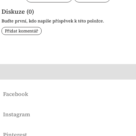
Diskuze (0)
Buďte první, kdo napíše příspěvek k této položce.
Přidat komentář
Z
á
Facebook
p
a
t
Instagram
í
Pinterest