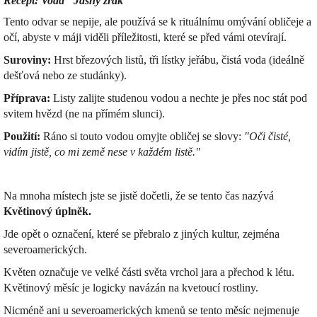
Recept: Voda "Jasný zrak"
Tento odvar se nepije, ale používá se k rituálnímu omývání obličeje a
očí, abyste v máji viděli příležitosti, které se před vámi otevírají.
Suroviny:
Hrst březových listů, tři lístky jeřábu, čistá voda (ideálně
dešťová nebo ze studánky).
Příprava:
Listy zalijte studenou vodou a nechte je přes noc stát pod
svitem hvězd (ne na přímém slunci).
Použití:
Ráno si touto vodou omyjte obličej se slovy:
"Oči čisté,
vidím jistě, co mi země nese v každém listě."
Na mnoha místech jste se jistě dočetli, že se tento čas nazývá
Květinový úplněk.
Jde opět o označení, které se přebralo z jiných kultur, zejména
severoamerických.
Květen označuje ve velké části světa vrchol jara a přechod k létu.
Květinový měsíc je logicky navázán na kvetoucí rostliny.
Nicméně ani u severoamerických kmenů se tento měsíc nejmenuje