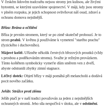
V českém lidovém tradcraftu nejsou stromy jen kulisou, ale živými
bytostmi, se kterými uzavíráme spojenectví. V máji, kdy jsou stromy
v plném rozpuku, je jejich schopnost ovlivňovat náš osud, zdraví a
ochranu domova nejsilnější.
Bříza: Brána a očištění
Bříza je prvním stromem, který se po zimě skutečně probouzí. Je to
strom
prahů
. V květnu ji používáme k vymetení "starého prachu"
(fyzického i duchovního).
Májové koště.
Uřízněte několik čerstvých březových proutků (vždy
s prosbou a poděkováním stromu). Svažte je režným provázkem.
Tímto koštětem symbolicky vymeťte dům směrem ven z dveří,
abyste odstranili zbytky zimní stagnace.
Léčivý dotek:
Objetí břízy v máji pomáhá při melancholii a dodává
pocit nového začátku.
Jeřáb: Strážce proti zlému
Jeřáb ptačí je v naší tradici považován za jeden z nejsilnějších
ochranných stromů. Jeho síla nespočívá v útoku, ale v
odstínění
.