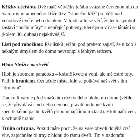
Křížky z jeřábu.
Dvě malé větvičky jeřábu svázané červenou nití do
tvaru rovnoramenného kříže (tzv. "sluneční kříž") se věší nad
vchodové dveře nebo do oken. V tradcraftu se věří, že tento symbol
zastaví "noční můry" a nepřející pohledy, které jsou v čase lámání sil
(kolem 30. dubna) nejaktivnější.
Listí pod rohožkou:
Pár lístků jeřábu pod prahem zajistí, že nikdo s
nekalým úmyslem do domu nevstoupí s lehkým srdcem.
Hloh: Strážce mezisvětí
Hloh je stromem paradoxu – krásně kvete a voní, ale má ostré trny.
Patří k
hranicím
. Označuje místa, kde se potkává náš svět s tím
"druhým".
Tradcraft varuje před vnášením rozkvetlého hlohu do domu (věřilo
se, že přivolává smrt nebo nemoci, pravděpodobně kvůli
specifickému pachu květů připomínajícímu rozklad). Hloh patří ven,
k ochraně hranic.
Trnitá ochrana.
Pokud máte pocit, že na vaše obydlí doléhá cizí
vliv, zapíchněte tři trny z hlohu do rámu dveří. Trn v tradcraftu