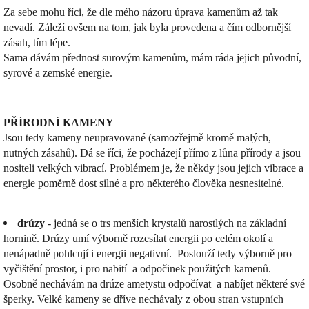
Za sebe mohu říci, že dle mého názoru úprava kamenům až tak
nevadí. Záleží ovšem na tom, jak byla provedena a čím odbornější
zásah, tím lépe.
Sama dávám přednost surovým kamenům, mám ráda jejich původní,
syrové a zemské energie.
PŘÍRODNÍ KAMENY
Jsou tedy kameny neupravované (samozřejmě kromě malých,
nutných zásahů). Dá se říci, že pocházejí přímo z lůna přírody a jsou
nositeli velkých vibrací. Problémem je, že někdy jsou jejich vibrace a
energie poměrně dost silné a pro některého člověka nesnesitelné.
drúzy
- jedná se o trs menších krystalů narostlých na základní
hornině. Drúzy umí výborně rozesílat energii po celém okolí a
nenápadně pohlcují i energii negativní. Poslouží tedy výborně pro
vyčištění prostor, i pro nabití a odpočinek použitých kamenů.
Osobně nechávám na drúze ametystu odpočívat a nabíjet některé své
šperky. Velké kameny se dříve nechávaly z obou stran vstupních