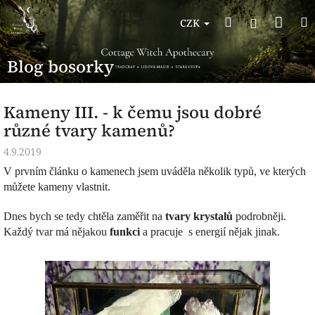
Přejít
Nák
Hledat
na
Přihlášen
CZK
obsah
koší
Blog bosorky
Kameny III. - k čemu jsou dobré
různé tvary kamenů?
4.9.2019
V prvním článku o kamenech jsem uváděla několik typů, ve kterých
můžete kameny vlastnit.
Dnes bych se tedy chtěla zaměřit na
tvary krystalů
podrobněji.
Každý tvar má nějakou
funkci
a pracuje s energií nějak jinak.