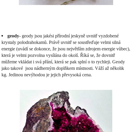
geody
-
geody jsou jakési přírodní jeskyně uvnitř vyzdobené
krystaly polodrahokamů. Právě uvnitř se soustřeďuje velmi silná
energie (uvádí se dokonce, že jsou největším zdrojem energie vůbec),
která je velmi pozvolna vysílána do okolí. Říká se, že dovnitř
můžeme vkládat i svá přání, která se pak splní o to rychleji. Geody
jako takové jsou nádherným doplňkem místnosti. Váží až několik
kg. Jedinou nevýhodou je jejich převysoká cena.