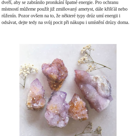
dveří, aby se zabránilo pronikání špatné energie. Pro ochranu
místností můžeme použít již zmiňovaný ametyst, dále křišťál nebo
růženín. Pozor ovšem na to, že některé typy drúz umí energii i
odsávat, dejte tedy na svůj pocit při nákupu i umístění drúzy doma.