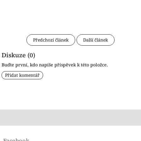
Předchozí článek
Další článek
Diskuze (0)
Buďte první, kdo napíše příspěvek k této položce.
Přidat komentář
Z
á
Facebook