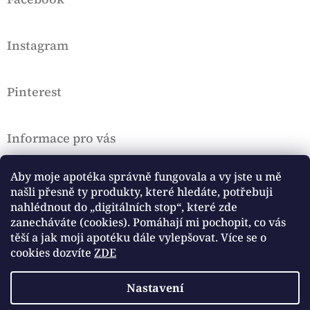
p
a
t
Instagram
í
Pinterest
Informace pro vás
Doprava a platba
Aby moje apotéka správně fungovala a vy jste u mě
VOP a Rekl. řád
našli přesně ty produkty, které hledáte, potřebuji
Podmínky ochrany osobních údajů, Cookies
nahlédnout do „digitálních stop“, které zde
Hodnocení obchodu
zanecháváte (cookies). Pomáhají mi pochopit, co vás
těší a jak moji apotéku dále vylepšovat. Více se o
Přijímáme online platby
cookies dozvíte
ZDE
Nastavení