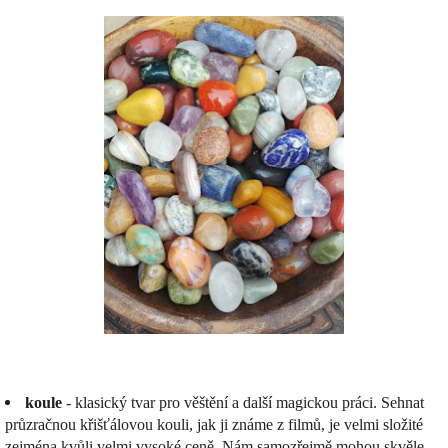
koule
- klasický tvar pro věštění a další magickou práci. Sehnat
průzračnou křišťálovou kouli, jak ji známe z filmů, je velmi složité
zejména kvůli velmi vysoké ceně. Nám samozřejmě mohou skvěle