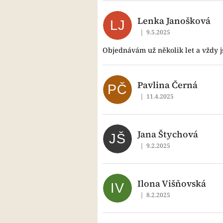
Lenka Janošková
LJ
|
9.5.2025
Hodnocení obchodu je 5 z
Objednávám už několik let a vždy 
Pavlina Černá
PČ
|
11.4.2025
Hodnocení obchodu je 5 z
Jana Štychová
JŠ
|
9.2.2025
Hodnocení obchodu je 5 z
Ilona Višňovská
IV
|
8.2.2025
Hodnocení obchodu je 5 z