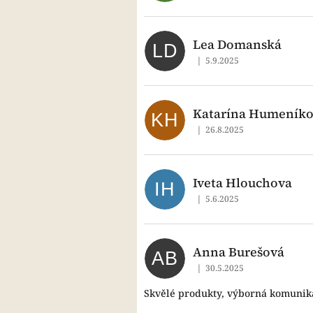
Lea Domanská
LD
|
5.9.2025
Hodnocení obchodu je 5 z
Katarína Humeník
KH
|
26.8.2025
Hodnocení obchodu je 5 z
Iveta Hlouchova
IH
|
5.6.2025
Hodnocení obchodu je 5 z
Anna Burešová
AB
|
30.5.2025
Hodnocení obchodu je 5 z
Skvělé produkty, výborná komunika