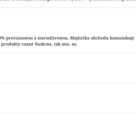
 5 hvězdiček.
0% preciznostou a starostlivostou. Majitelka obchodu komunikuje
 produkty vazne funkcne, tak ano, su.
 5 hvězdiček.
 5 hvězdiček.
 5 hvězdiček.