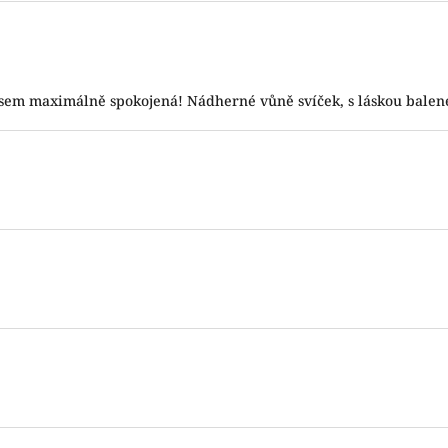
 5 hvězdiček.
jsem maximálně spokojená! Nádherné vůně svíček, s láskou balené
 5 hvězdiček.
 5 hvězdiček.
 5 hvězdiček.