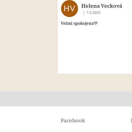
Helena Vecková
HV
|
7.2.2025
Hodnocení obchodu je 5 z
Velmi spokojena💚
Z
á
Facebook
p
a