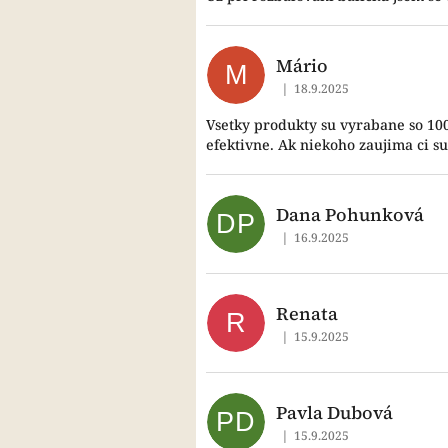
Mário
M
|
18.9.2025
Hodnocení obchodu je 5 z
Vsetky produkty su vyrabane so 10
efektivne. Ak niekoho zaujima ci su
Dana Pohunková
DP
|
16.9.2025
Hodnocení obchodu je 5 z
Renata
R
|
15.9.2025
Hodnocení obchodu je 5 z
Pavla Dubová
PD
|
15.9.2025
Hodnocení obchodu je 5 z