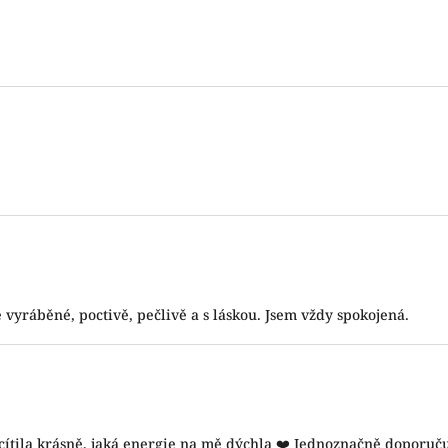
 5 hvězdiček.
 5 hvězdiček.
 5 hvězdiček.
vyráběné, poctivě, pečlivě a s láskou. Jsem vždy spokojená.
 5 hvězdiček.
 cítila krásně, jaká energie na mě dýchla ❤️ Jednoznačně doporuču