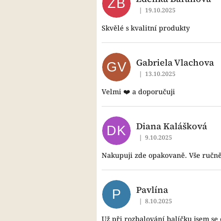
ZB
|
19.10.2025
Hodnocení obchodu je 5 z
Skvělé s kvalitní produkty
Gabriela Vlachova
GV
|
13.10.2025
Hodnocení obchodu je 5 z
Velmi ❤️ a doporučuji
Diana Kalášková
DK
|
9.10.2025
Hodnocení obchodu je 5 z
Nakupuji zde opakovaně. Vše ručně 
Pavlína
P
|
8.10.2025
Hodnocení obchodu je 5 z
Už při rozbalování balíčku jsem se