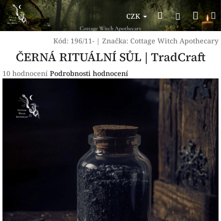
Přejít
Nák
Hledat
na
Přihlášen
CZK
obsah
koší
Kód:
196/11-
|
Značka:
Cottage Witch Apothecary
ČERNÁ RITUÁLNÍ SŮL | TradCraft
Průměrné
10 hodnocení
Podrobnosti hodnocení
hodnocení
produktu
je
5,0
z
5
hvězdiček.