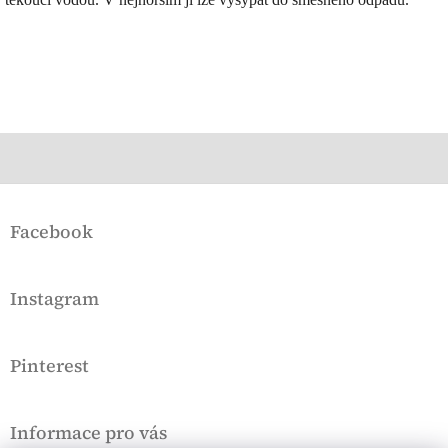
Z
á
Facebook
p
a
t
Instagram
í
Pinterest
Informace pro vás