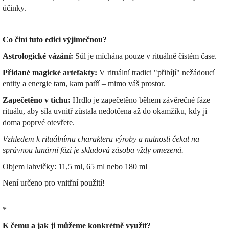
účinky.
Co činí tuto edici výjimečnou?
Astrologické vázání:
Sůl je míchána pouze v rituálně čistém čase.
Přidané magické artefakty:
V rituální tradici "přibíjí" nežádoucí
entity a energie tam, kam patří – mimo váš prostor.
Zapečetěno v tichu:
Hrdlo je zapečetěno během závěrečné fáze
rituálu, aby síla uvnitř zůstala nedotčena až do okamžiku, kdy ji
doma poprvé otevřete.
Vzhledem k rituálnímu charakteru výroby a nutnosti čekat na
správnou lunární fázi je skladová zásoba vždy omezená.
Objem lahvičky: 11,5 ml, 65 ml nebo 180 ml
Není určeno pro vnitřní použití!
*
K čemu a jak ji můžeme konkrétně využít?