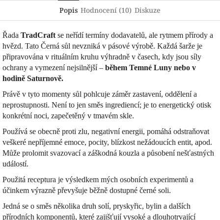
Popis
Hodnocení (10)
Diskuze
Řada
TradCraft
se neřídí termíny dodavatelů, ale rytmem přírody a
hvězd. Tato Černá sůl nevzniká v pásové výrobě. Každá šarže je
připravována v rituálním kruhu výhradně v časech, kdy jsou síly
ochrany a vymezení nejsilnější –
během Temné Luny nebo v
hodině Saturnově.
Právě v tyto momenty sůl pohlcuje záměr zastavení, oddělení a
neprostupnosti. Není to jen směs ingrediencí; je to energetický otisk
konkrétní noci, zapečetěný v tmavém skle.
Používá se obecně proti zlu, negativní energii, pomáhá odstraňovat
veškeré nepříjemné emoce, pocity, blízkost nežádoucích entit, apod.
Může prolomit svazovací a záškodná kouzla a působení nešťastných
událostí.
Použitá receptura je výsledkem mých osobních experimentů a
účinkem výrazně převyšuje běžně dostupné černé soli.
Jedná se o směs několika druh solí, pryskyřic, bylin a dalších
přírodních komponentů, které zajišťují vysoké a dlouhotrvající