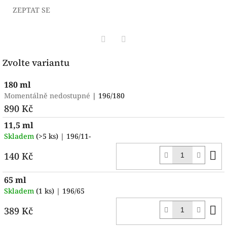
ZEPTAT SE
Facebook
Pinterest
Zvolte variantu
180 ml
Momentálně nedostupné
| 196/180
890 Kč
11,5 ml
Skladem
(>5 ks)
| 196/11-
D
140 Kč
k
65 ml
Skladem
(1 ks)
| 196/65
D
389 Kč
k