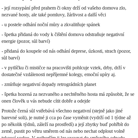
- její rozsypání před prahem či okny drží od vašeho domova zlo,
nezvané hosty, ale také pomluvy, žárlivost a další věci
- u postele odhání noční můry a zkvalitňuje spánek
- špetka přidaná do vody k čištění domova odstraňuje negativní
energie (pozor, sůl barví)
- přidaná do koupele od nás odhání deprese, úzkosti, strach (pozor,
sůl barví)
- v pytlíčku či mističce na pracovišti pohlcuje vztek, drby, drží v
dostatečné vzdálenosti nepříjemné kolegy, emoční upíry aj.
- zmírňuje negativní dopady retrográdních planet
- špetka hozená za nezvaného a nechtěného hosta má způsobit, že se
onen člověk u vás nebude cítit dobře a odejde
Protože černá sůl vstřebává všechno negativní (stejně jako jiné
barevné soli), je nutné ji cca po čase vyměnit (vydrží od 1 týdne až
po několik týdnů, záleží na prostředí) a její zbytky buď pohřbít do
země, pustit po větru směrem od nás nebo nechat odplout volně
tekoucí vodou. V nejhorším ji lze vysypat do směsného odpadu.