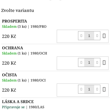
Facebook
Pinterest
Zvolte variantu
PROSPERITA
Skladem
(3 ks)
| 1980/PRO
D
220 Kč
k
OCHRANA
Skladem
(1 ks)
| 1980/OCH
D
220 Kč
k
OČISTA
Skladem
(1 ks)
| 1980/OCI
D
220 Kč
k
LÁSKA A SRDCE
Připravuje se
| 1980/LAS