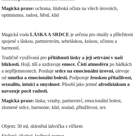
Magická praxe:
ochrana, hluboká očista na všech úrovních,
optimismus, radost, štěstí, klid
Magická voda
LÁSKA A SRDCE
je určena pro rituály a příležitosti
spojené s láskou, partnerstvím, sebeláskou, krásou, očistou a
harmonií.
Tradičně využívaná pro
přitáhnutí lásky a její setrvání v naší
blízkosti.
Hojí, tiší a uzdravuje
emoce.
Čistí atmosféru
po hádkách
a nepříjemnostech.
Posiluje
srdce na emocionální úrovni,
ulevuje
od
smutku a emocionální bolesti.
Podporuje
ženskou přitažlivost,
sexualitu, intuici a smyslnost
.
Působí jako jemné
afrodiziakum a
navozuje pocit radosti.
Magická praxe:
láska, vztahy, partnerství, emocionální bolest,
zlomené srdce, harmonie, klid, soulad, přitažlivost, sex
Objem: 30 ml, skleněná lahvička s víčkem
Složení: alkohol, květové esence