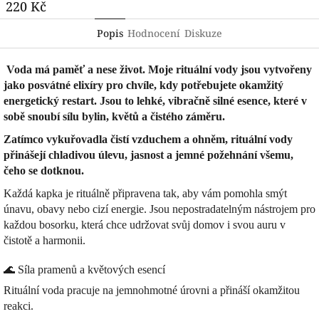
220 Kč
Popis
Hodnocení
Diskuze
Voda má paměť a nese život. Moje rituální vody jsou vytvořeny
jako posvátné elixíry pro chvíle, kdy potřebujete okamžitý
energetický restart. Jsou to lehké, vibračně silné esence, které v
sobě snoubí sílu bylin, květů a čistého záměru.
Zatímco vykuřovadla čistí vzduchem a ohněm, rituální vody
přinášejí chladivou úlevu, jasnost a jemné požehnání všemu,
čeho se dotknou.
Každá kapka je rituálně připravena tak, aby vám pomohla smýt
únavu, obavy nebo cizí energie. Jsou nepostradatelným nástrojem pro
každou bosorku, která chce udržovat svůj domov i svou auru v
čistotě a harmonii.
🌊 Síla pramenů a květových esencí
Rituální voda pracuje na jemnohmotné úrovni a přináší okamžitou
reakci.