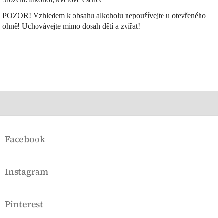
POZOR! Vzhledem k obsahu alkoholu nepoužívejte u otevřeného
ohně! Uchovávejte mimo dosah dětí a zvířat!
Z
á
Facebook
p
a
t
Instagram
í
Pinterest