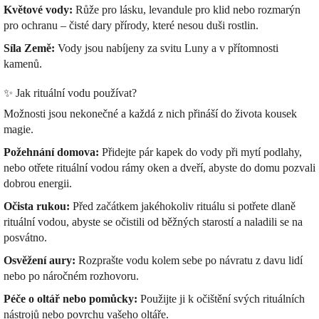
Květové vody:
Růže pro lásku, levandule pro klid nebo rozmarýn
pro ochranu – čisté dary přírody, které nesou duši rostlin.
Síla Země:
Vody jsou nabíjeny za svitu Luny a v přítomnosti
kamenů.
✨ Jak rituální vodu používat?
Možnosti jsou nekonečné a každá z nich přináší do života kousek
magie.
Požehnání domova:
Přidejte pár kapek do vody při mytí podlahy,
nebo otřete rituální vodou rámy oken a dveří, abyste do domu pozvali
dobrou energii.
Očista rukou:
Před začátkem jakéhokoliv rituálu si potřete dlaně
rituální vodou, abyste se očistili od běžných starostí a naladili se na
posvátno.
Osvěžení aury:
Rozprašte vodu kolem sebe po návratu z davu lidí
nebo po náročném rozhovoru.
Péče o oltář nebo pomůcky:
Použijte ji k očištění svých rituálních
nástrojů nebo povrchu vašeho oltáře.