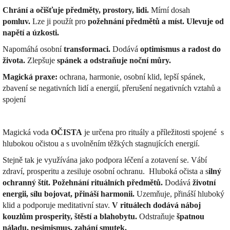
Chrání a očišťuje předměty, prostory, lidi.
Mírní dosah
pomluv.
Lze ji použít pro
požehnání předmětů a míst.
Ulevuje od
napětí a úzkosti.
Napomáhá osobní
transformaci.
Dodává
optimismus a radost do
života.
Zlepšuje
spánek a odstraňuje noční můry.
Magická praxe:
ochrana, harmonie, osobní klid, lepší spánek,
zbavení se negativních lidí a energií, přerušení negativních vztahů a
spojení
Magická voda
OČISTA
je určena pro rituály a příležitosti spojené s
hlubokou očistou a s uvolněním těžkých stagnujících energií.
Stejně tak je využívána jako podpora léčení a zotavení se. Vábí
zdraví, prosperitu a zesiluje osobní ochranu.
Hluboká očista a s
ilný
ochranný štít.
Požehnání rituálních předmětů.
Dodává
životní
energii, sílu bojovat, přináší harmonii.
Uzemňuje, přináší hluboký
klid a podporuje meditativní stav.
V rituálech dodává náboj
kouzlům prosperity, štěstí a blahobytu.
Odstraňuje
špatnou
náladu, pesimismus, zahání smutek.