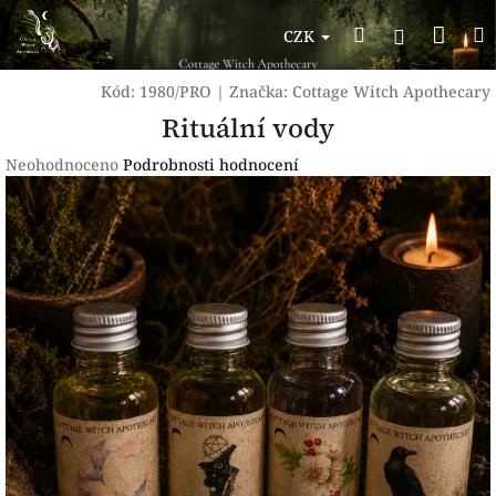
Přejít
Nák
Hledat
na
Přihlášen
CZK
obsah
koší
Kód:
1980/PRO
|
Značka:
Cottage Witch Apothecary
Rituální vody
Průměrné
Neohodnoceno
Podrobnosti hodnocení
hodnocení
produktu
je
0,0
z
5
hvězdiček.