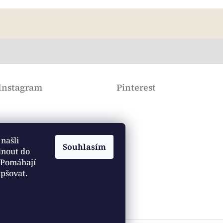
Instagram
Pinterest
našli
Souhlasím
dnout do
. Pomáhají
epšovat.