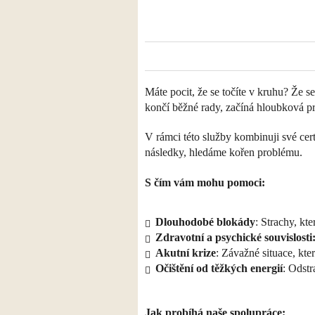
Máte pocit, že se točíte v kruhu? Že s
končí běžné rady, začíná hloubková pr
​V rámci této služby kombinuji své certi
následky, hledáme kořen problému.
​S čím vám mohu pomoci:
Dlouhodobé blokády
: Strachy, kt
Zdravotní a psychické souvislosti
​Akutní krize
: Závažné situace, kter
​Očištění od těžkých energií
: Odstr
​Jak probíhá naše spolupráce: