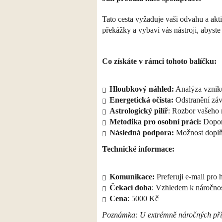
​Tato cesta vyžaduje vaši odvahu a akt
překážky a vybaví vás nástroji, abyste
​Co získáte v rámci tohoto balíčku:
​Hloubkový náhled:
Analýza vzniku
​Energetická očista:
Odstranění záva
Astrologický pilíř
: Rozbor vašeho 
​Metodika pro osobní práci:
Doporu
​Následná podpora:
Možnost doplňu
​Technické informace:
​Komunikace:
Preferuji e-mail pro
​Čekací doba
: Vzhledem k náročnost
Cena
: 5000 Kč
​Poznámka: U extrémně náročných příp