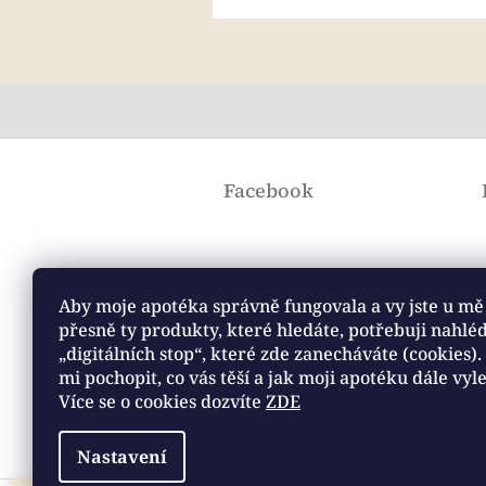
Z
á
Facebook
p
a
t
í
Aby moje apotéka správně fungovala a vy jste u mě 
přesně ty produkty, které hledáte, potřebuji nahlé
„digitálních stop“, které zde zanecháváte (cookies)
mi pochopit, co vás těší a jak moji apotéku dále vyl
Přijímáme online platby
Více se o cookies dozvíte
ZDE
Nastavení