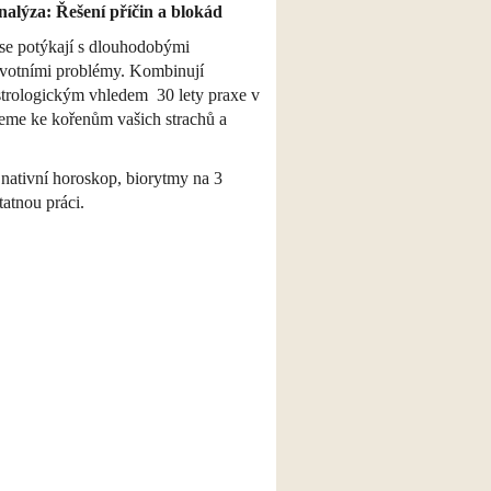
nalýza: Řešení příčin a blokád
í se potýkají s dlouhodobými
ivotními problémy. Kombinují
 astrologickým vhledem 30 lety praxe v
deme ke kořenům vašich strachů a
 nativní horoskop, biorytmy na 3
atnou práci.