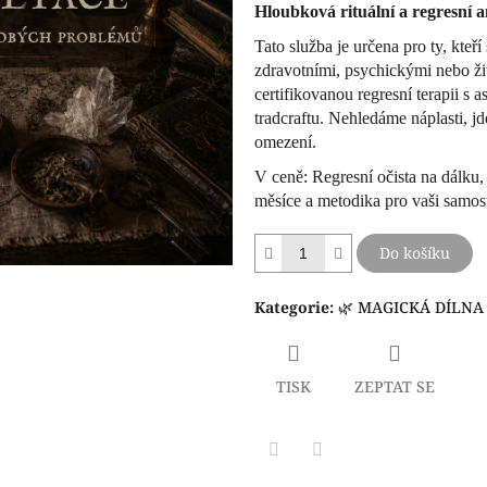
5
Hloubková rituální a regresní a
hvězdiček.
Tato služba je určena pro ty, kteř
zdravotními, psychickými nebo ž
certifikovanou regresní terapii s
tradcraftu. Nehledáme náplasti, j
omezení.
V ceně: Regresní očista na dálku,
měsíce a metodika pro vaši samost
Do košíku
Kategorie
:
🌿 MAGICKÁ DÍLNA
TISK
ZEPTAT SE
Facebook
Pinterest