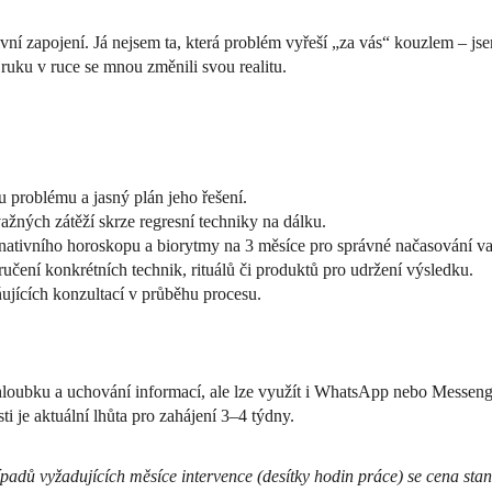
ivní zapojení. Já nejsem ta, která problém vyřeší „za vás“ kouzlem – jse
 ruku v ruce se mnou změnili svou realitu.
 problému a jasný plán jeho řešení.
žných zátěží skrze regresní techniky na dálku.
nativního horoskopu a biorytmy na 3 měsíce pro správné načasování va
čení konkrétních technik, rituálů či produktů pro udržení výsledku.
jících konzultací v průběhu procesu.
 hloubku a uchování informací, ale lze využít i WhatsApp nebo Messeng
i je aktuální lhůta pro zahájení 3–4 týdny.
adů vyžadujících měsíce intervence (desítky hodin práce) se cena stan