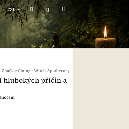
Nákupní
Hledat
Přihlášení
CZK
košík
|
Značka:
Cottage Witch Apothecary
í hlubokých příčin a
dnocení