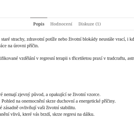
Popis
Hodnocení
Diskuze (1)
e staré strachy, zdravotní potíže nebo životní blokády neustále vrací, i
áce na úrovni příčin.
fikované vzdělání v regresní terapii s třicetiletou praxí v tradcraftu, ast
eré nemají zjevný původ, a opakující se životní vzorce.
:
Pohled na onemocnění skrze duchovní a energetické příčiny.
é zásadně ovlivňují vaši životní stabilitu.
anění vlivů, které vás brzdí, skrze regresi na dálku.