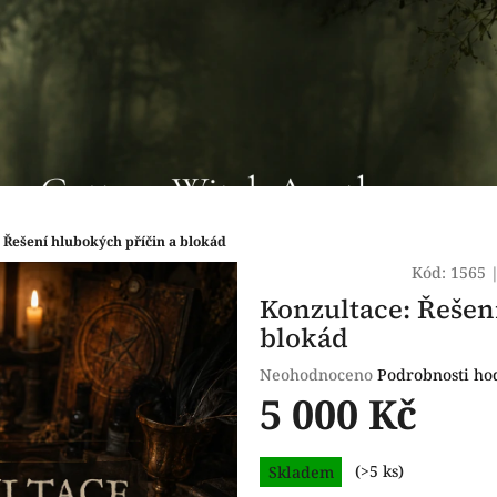
 Řešení hlubokých příčin a blokád
Kód:
1565
Konzultace: Řešen
blokád
Průměrné
Neohodnoceno
Podrobnosti ho
hodnocení
5 000 Kč
produktu
je
Měrná
0,0
Skladem
(>5 ks)
cena:
z