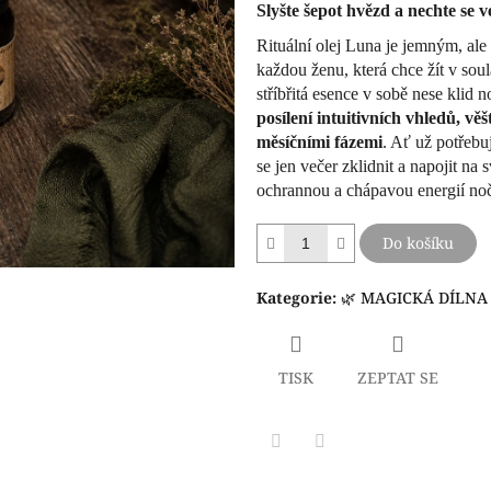
5
Slyšte šepot hvězd a nechte se v
hvězdiček.
Rituální olej Luna je jemným, al
každou ženu, která chce žít v so
stříbřitá esence v sobě nese klid no
posílení intuitivních vhledů, věš
měsíčními fázemi
. Ať už potřebu
se jen večer zklidnit a napojit na
ochrannou a chápavou energií noč
Do košíku
Kategorie
:
🌿 MAGICKÁ DÍLNA
TISK
ZEPTAT SE
Facebook
Pinterest