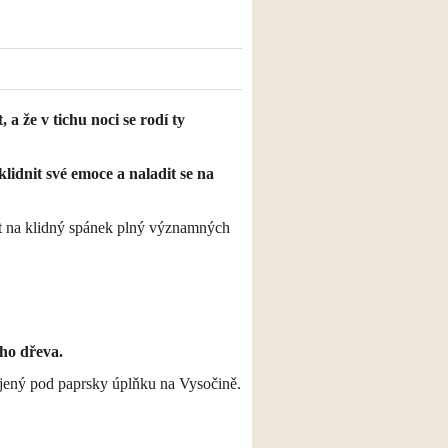
a že v tichu noci se rodí ty
zklidnit své emoce a naladit se na
it na klidný spánek plný významných
ho dřeva.
abíjený pod paprsky úplňku na Vysočině.