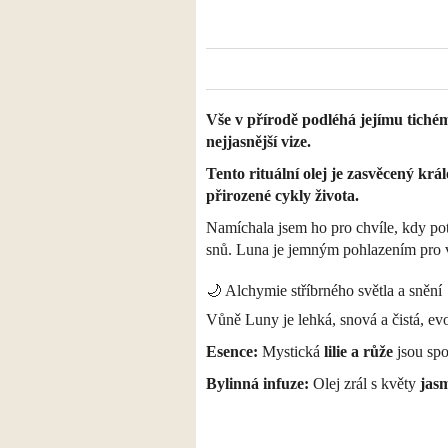
Vše v přírodě podléhá jejímu tichému
nejjasnější vize.
Tento rituální olej je zasvěcený král
přirozené cykly života.
Namíchala jsem ho pro chvíle, kdy po
snů. Luna je jemným pohlazením pro va
🌙 Alchymie stříbrného světla a snění
Vůně Luny je lehká, snová a čistá, ev
Esence:
Mystická
lilie a růže
jsou sp
Bylinná infuze:
Olej zrál s květy
jas