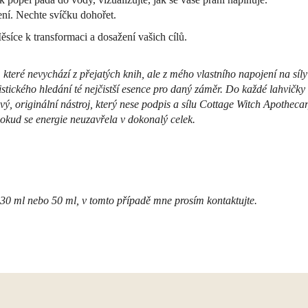
ení. Nechte svíčku dohořet.
síce k transformaci a dosažení vašich cílů.
teré nevychází z přejatých knih, ale z mého vlastního napojení na síly
tického hledání té nejčistší esence pro daný záměr. Do každé lahvičky 
živý, originální nástroj, který nese podpis a sílu Cottage Witch Apoth
okud se energie neuzavřela v dokonalý celek.
í 30 ml nebo 50 ml, v tomto případě mne prosím kontaktujte.