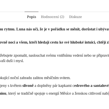
Popis
Hodnocení (2)
Diskuze
 rytmu. Luna nás učí, že je v pořádku se měnit, dorůstat i ubývat, 
ovně noci a všem, kteří hledají cestu ke své hluboké intuici, chtějí 
třebujete zpomalit, naslouchat svému vnitřnímu vedení nebo se připrav
ši duši i mysl.
okující noční zahradu zalitou měsíčním svitem.
ojeny s květem
slivoně
a doplněny pár kapkami c
edrového a santalové
mínu
, který se tradičně spojuje s energií Měsíce a ženskou citlivostí n