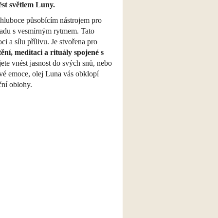
ést světlem Luny.
e hluboce působícím nástrojem pro
uladu s vesmírným rytmem. Tato
ci a sílu přílivu. Je stvořena pro
tění, meditaci a rituály spojené s
jete vnést jasnost do svých snů, nebo
 své emoce, olej Luna vás obklopí
ní oblohy.