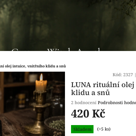
í olej intuice, vnitřního klidu a snů
Kód:
2327
LUNA rituální olej
klidu a snů
Průměrné
2 hodnocení
Podrobnosti hodn
hodnocení
420 Kč
produktu
je
Měrná
5,0
Skladem
(>5 ks)
cena:
z