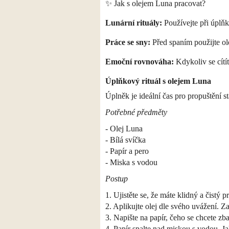
✨ Jak s olejem Luna pracovat?
Lunární rituály:
Používejte při úplňku
Práce se sny:
Před spaním použijte ole
Emoční rovnováha:
Kdykoliv se cítí
Úplňkový rituál s olejem Luna
Úplněk je ideální čas pro propuštění 
Potřebné předměty
- Olej Luna
- Bílá svíčka
- Papír a pero
- Miska s vodou
Postup
1. Ujistěte se, že máte klidný a čistý 
2. Aplikujte olej dle svého uvážení. Za
3. Napište na papír, čeho se chcete zba
4. Papír spalte nad miskou s vodou. Ja