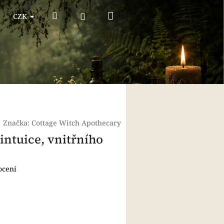
Nákupní
Hledat
Přihlášení
CZK
košík
|
Značka:
Cottage Witch Apothecary
 intuice, vnitřního
ocení