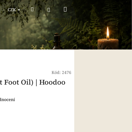
Nákupní
Hledat
Přihlášení
CZK
košík
Kód:
2476
Foot Oil) | Hoodoo
dnocení