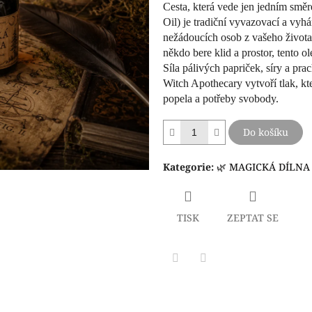
5
Cesta, která vede jen jedním smě
hvězdiček.
Oil) je tradiční vyvazovací a vyhá
nežádoucích osob z vašeho života
někdo bere klid a prostor, tento 
Síla pálivých papriček, síry a pr
Witch Apothecary vytvoří tlak, kt
popela a potřeby svobody.
Do košíku
Kategorie
:
🌿 MAGICKÁ DÍLNA
TISK
ZEPTAT SE
Facebook
Pinterest