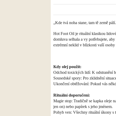
„Kde tvá noha stane, tam tě země pálí. 
Hot Foot Oil je rituální klasikou lid
domluva selhala a vy potřebujete, aby
extrémní neklid v blízkosti vaší osob
Kdy olej použít:
Odchod toxických lidí: K odstranění b
Sousedské spory: Pro zklidnění situa
Ukončení obtěžování: Pokud vás někdo
Rituální doporučení:
Magie stop: Tradičně se kapka oleje n
jen on) nebo papírek s jeho jménem.
Pohyb ven: Všechny rituální úkony s 