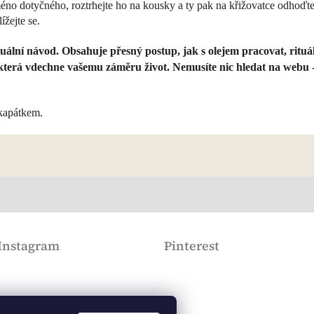
no dotyčného, roztrhejte ho na kousky a ty pak na křižovatce odhoďt
ížejte se.
tuální návod. Obsahuje přesný postup, jak s olejem pracovat, ritu
 která vdechne vašemu záměru život. Nemusíte nic hledat na webu -
 kapátkem.
Instagram
Pinterest