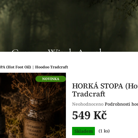
A (Hot Foot Oil) | Hoodoo Tradcraft
NOVINKA
HORKÁ STOPA (Hot 
Tradcraft
Průměrné
Neohodnoceno
Podrobnosti ho
hodnocení
549 Kč
produktu
je
Měrná
0,0
Skladem
(1 ks)
cena:
z