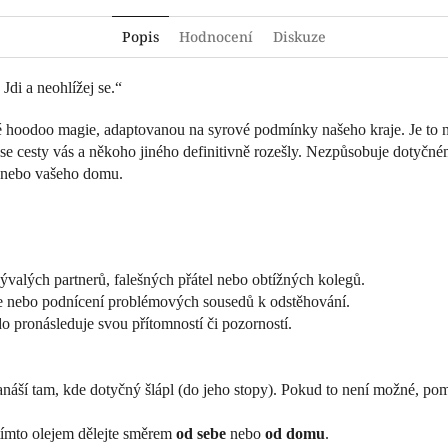
Popis
Hodnocení
Diskuze
Jdi a neohlížej se.“
ové hoodoo magie, adaptovanou na syrové podmínky našeho kraje. Je to n
 se cesty vás a někoho jiného definitivně rozešly. Nezpůsobuje dotyčn
y nebo vašeho domu.
ývalých partnerů, falešných přátel nebo obtížných kolegů.
ce nebo podnícení problémových sousedů k odstěhování.
 pronásleduje svou přítomností či pozorností.
anáší tam, kde dotyčný šlápl (do jeho stopy). Pokud to není možné, pom
tímto olejem dělejte směrem
od sebe
nebo
od domu
.