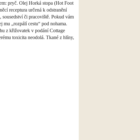
rem: pryč. Olej Horká stopa (Hot Foot
něcí receptura určená k odstranění
, sousedství či pracoviště. Pokud vám
olej mu „rozpálí cestu“ pod nohama.
achu z křižovatek v podání Cottage
erému toxicita neodolá. Tkané z hlíny,