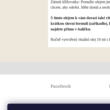
Zámek křižovatky: Pomažte olejem jmé
chcete, aby odešel. Jděte domů a neohl
S tímto olejem k vám dorazí také ri
krátkou slovní formuli (zaříkadlo),
najdete přímo v balíčku.
Ručně vytvořený rituální olej 10 ml s
Z
á
Facebook
p
a
t
í