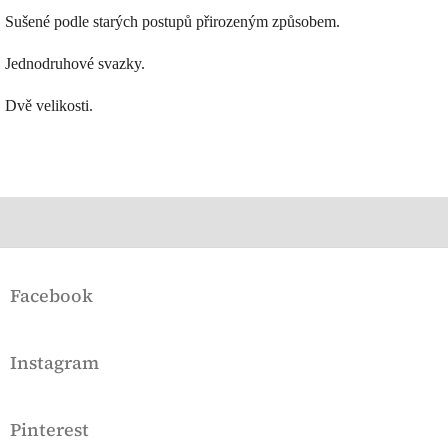
Sušené podle starých postupů přirozeným způsobem.
Jednodruhové svazky.
Dvě velikosti.
Z
á
Facebook
p
a
t
Instagram
í
Pinterest