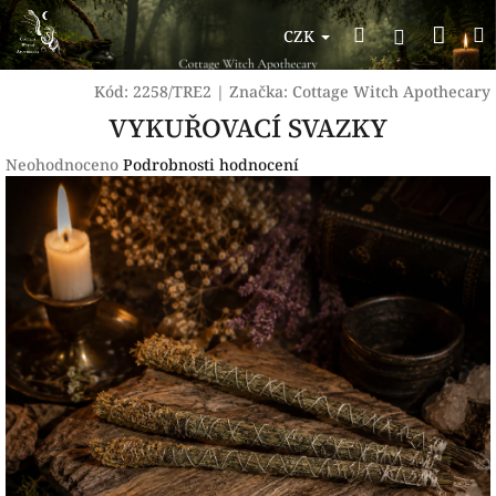
Přejít
Nák
Hledat
na
Přihlášen
CZK
obsah
koší
Kód:
2258/TRE2
|
Značka:
Cottage Witch Apothecary
VYKUŘOVACÍ SVAZKY
Průměrné
Neohodnoceno
Podrobnosti hodnocení
hodnocení
produktu
je
0,0
z
5
hvězdiček.