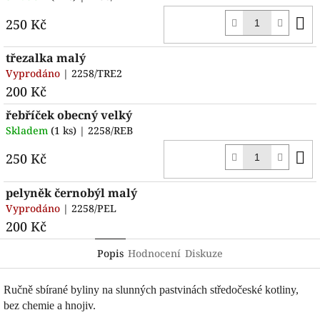
D
250 Kč
k
třezalka malý
Vyprodáno
| 2258/TRE2
200 Kč
řebříček obecný velký
Skladem
(1 ks)
| 2258/REB
D
250 Kč
k
pelyněk černobýl malý
Vyprodáno
| 2258/PEL
200 Kč
Popis
Hodnocení
Diskuze
Ručně sbírané byliny na slunných pastvinách středočeské kotliny,
bez chemie a hnojiv.