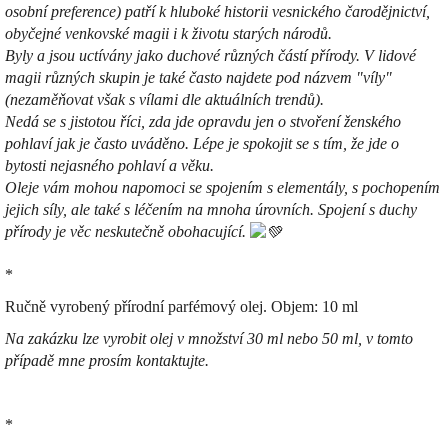
osobní preference) patří k hluboké historii vesnického čarodějnictví,
obyčejné venkovské magii i k životu starých národů.
Byly a jsou uctívány jako duchové různých částí přírody. V lidové
magii různých skupin je také často najdete pod názvem "víly"
(nezaměňovat však s vílami dle aktuálních trendů).
Nedá se s jistotou říci, zda jde opravdu jen o stvoření ženského
pohlaví jak je často uváděno. Lépe je spokojit se s tím, že jde o
bytosti nejasného pohlaví a věku.
Oleje vám mohou napomoci se spojením s elementály, s pochopením
jejich síly, ale také s léčením na mnoha úrovních. Spojení s duchy
přírody je věc neskutečně obohacující.
*
Ručně vyrobený přírodní parfémový olej.
Objem: 10 ml
Na zakázku lze vyrobit olej v množství 30 ml nebo 50 ml, v tomto
případě mne prosím kontaktujte.
*