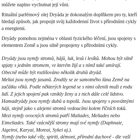
můžete naplno vychutnat její vůni.
Rituální parfémový olej Dryáda je dokonalým doplňkem pro ty, kteří
hledají způsob, jak propojit svůj každodenní život s přírodními cykly
a energiemi.
Dryády pomohou zejména v oblasti fyzického léčení, jsou spojeny s
elementem Země a jsou silně propojeny s přírodními cykly.
Dryády jsou nymfy stromů, hájů, luk, lesů i lesíků. Mohou být silně
spjaty s jedním stromem, ve kterém žijí a s nímž také umírají.
Obecně může být rozlišováno několik druhů dryád.
Meliai jsou nymfy jasanů. Zrodily se ze samotného lůna Země na
začátku věků. Podle některých legend se s nimi oženili muži z rodu
lidí. Z jejich spojení pak vznikly ženy a z nich dále celé lidstvo.
Hamadryády jsou nymfy dubů a topolů. Jsou spojeny s posvátnými
háji, stejně jako s alejemi stromů
vedoucími kolem říčních toků.
Mezi nymfy ovocných stromů patří Maliades, Meliades nebo
Eimeliades. Také vzácnější stromy mají své nymfy (Daphnaie,
Aigeiroi, Karyai, Moreai, Sykei aj.).
Nymfy (nebo také víly, spiriti, démoni, přírodní duchové - dle vaší