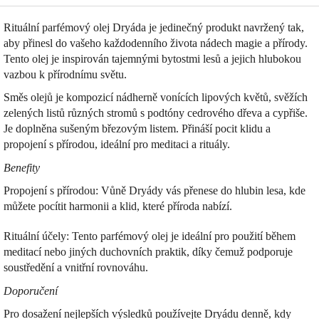
Rituální parfémový olej Dryáda je jedinečný produkt navržený tak,
aby přinesl do vašeho každodenního života nádech magie a přírody.
Tento olej je inspirován tajemnými bytostmi lesů a jejich hlubokou
vazbou k přírodnímu světu.
Směs olejů je kompozicí nádherně vonících lipových květů, svěžích
zelených listů různých stromů s podtóny cedrového dřeva a cypřiše.
Je doplněna sušeným březovým listem. Přináší pocit klidu a
propojení s přírodou, ideální pro meditaci a rituály.
Benefity
Propojení s přírodou: Vůně Dryády vás přenese do hlubin lesa, kde
můžete pocítit harmonii a klid, které příroda nabízí.
Rituální účely: Tento parfémový olej je ideální pro použití během
meditací nebo jiných duchovních praktik, díky čemuž podporuje
soustředění a vnitřní rovnováhu.
Doporučení
Pro dosažení nejlepších výsledků používejte Dryádu denně, kdy