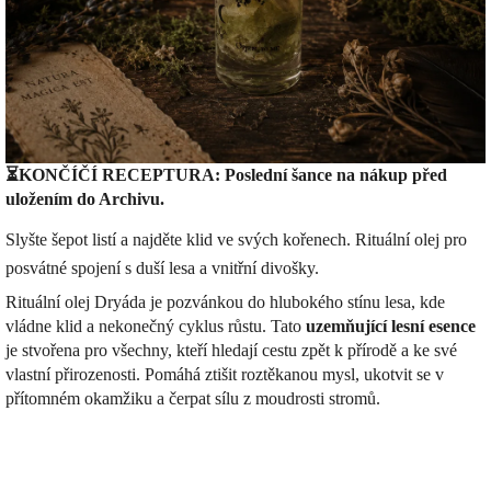
⏳KONČÍČÍ RECEPTURA: Poslední šance na nákup před
uložením do Archivu.
Slyšte šepot listí a najděte klid ve svých kořenech. Rituální olej pro
posvátné spojení s duší lesa a vnitřní divošky.
Rituální olej Dryáda je pozvánkou do hlubokého stínu lesa, kde
vládne klid a nekonečný cyklus růstu. Tato
uzemňující lesní esence
je stvořena pro všechny, kteří hledají cestu zpět k přírodě a ke své
vlastní přirozenosti. Pomáhá ztišit roztěkanou mysl, ukotvit se v
přítomném okamžiku a čerpat sílu z moudrosti stromů.