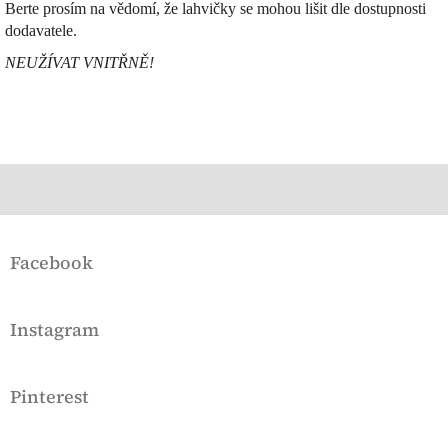
Berte prosím na vědomí, že lahvičky se mohou lišit dle dostupnosti
dodavatele.
NEUŽÍVAT VNITŘNĚ!
Z
á
Facebook
p
a
t
Instagram
í
Pinterest