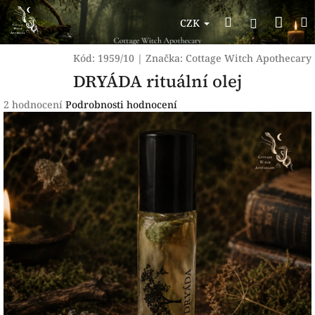
Přejít
Nák
Hledat
na
Přihlášen
CZK
obsah
koší
Kód:
1959/10
|
Značka:
Cottage Witch Apothecary
DRYÁDA rituální olej
Průměrné
2 hodnocení
Podrobnosti hodnocení
hodnocení
produktu
je
5,0
z
5
hvězdiček.