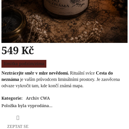
549 Kč
Měrná
limitka podzim/zima
cena:
Neztrácejte směr v mlze nevědomí.
Rituální svíce
Cesta do
neznáma
je vaším průvodcem liminálními prostory. Je zasvěcena
odvaze vykročit tam, kde končí známá mapa.
Kategorie
:
Archiv CWA
Položka byla vyprodána…
ZEPTAT SE