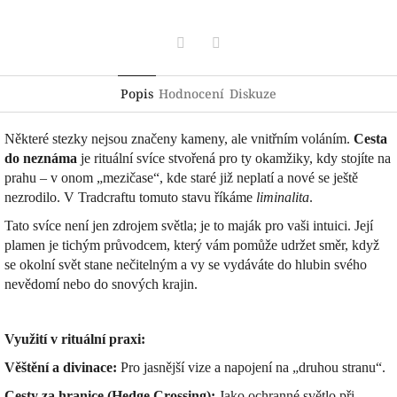
Facebook
Pinterest
Popis
Hodnocení
Diskuze
Některé stezky nejsou značeny kameny, ale vnitřním voláním.
Cesta
do neznáma
je rituální svíce stvořená pro ty okamžiky, kdy stojíte na
prahu – v onom „mezičase“, kde staré již neplatí a nové se ještě
nezrodilo. V Tradcraftu tomuto stavu říkáme
liminalita
.
Tato svíce není jen zdrojem světla; je to maják pro vaši intuici. Její
plamen je tichým průvodcem, který vám pomůže udržet směr, když
se okolní svět stane nečitelným a vy se vydáváte do hlubin svého
nevědomí nebo do snových krajin.
Využití v rituální praxi:
Věštění a divinace:
Pro jasnější vize a napojení na „druhou stranu“.
Cesty za hranice (Hedge Crossing):
Jako ochranné světlo při