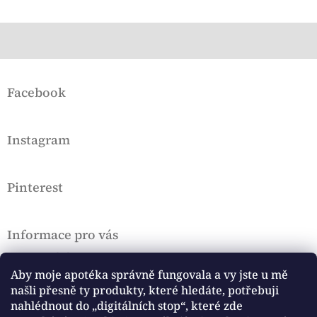
Z
á
Facebook
p
a
t
Instagram
í
Pinterest
Informace pro vás
Doprava a platba
VOP a Rekl. řád
Aby moje apotéka správně fungovala a vy jste u mě
našli přesně ty produkty, které hledáte, potřebuji
Podmínky ochrany osobních údajů, Cookies
nahlédnout do „digitálních stop“, které zde
Hodnocení obchodu