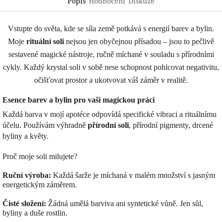
Popis
Hodnocení
Diskuze
Vstupte do světa, kde se síla země potkává s energií barev a bylin.
Moje
rituální soli
nejsou jen obyčejnou přísadou – jsou to pečlivě
sestavené magické nástroje, ručně míchané v souladu s přírodními
cykly. Každý krystal soli v sobě nese schopnost pohlcovat negativitu,
očišťovat prostor a ukotvovat váš záměr v realitě.
Esence barev a bylin pro vaši magickou práci
Každá barva v mojí apotéce odpovídá specifické vibraci a rituálnímu
účelu. Používám výhradně
přírodní soli
, přírodní pigmenty, drcené
byliny a květy.
Proč moje soli milujete?
Ruční výroba:
Každá šarže je míchaná v malém množství s jasným
energetickým záměrem.
Čisté složení:
Žádná umělá barviva ani syntetické vůně. Jen sůl,
byliny a duše rostlin.