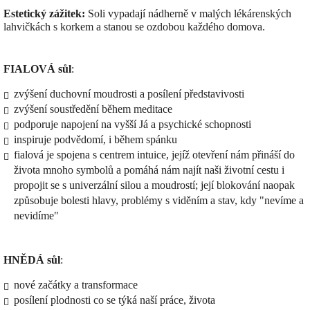
Estetický zážitek:
Soli vypadají nádherně v malých lékárenských
lahvičkách s korkem a stanou se ozdobou každého domova.
FIALOVÁ sůl
:
zvýšení duchovní moudrosti a posílení představivosti
zvýšení soustředění během meditace
podporuje napojení na vyšší Já a psychické schopnosti
inspiruje podvědomí, i během spánku
fialová je spojena s
centrem intuice, jejíž otevření nám přináší do
života mnoho symbolů a pomáhá nám najít naši životní cestu i
propojit se s univerzální silou a moudrostí; její blokování naopak
způsobuje bolesti hlavy, problémy s viděním a stav, kdy "nevíme a
nevidíme"
HNĚDÁ sůl
:
nové začátky a transformace
posílení plodnosti co se týká naší práce, života