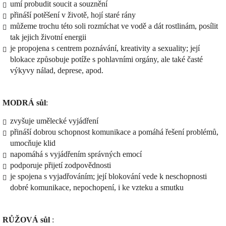
umí probudit soucit a souznění
přináší potěšení v životě, hojí staré rány
můžeme trochu této soli rozmíchat ve vodě a dát rostlinám, posílit
tak jejich životní energii
je propojena s centrem poznávání, kreativity a sexuality; její
blokace způsobuje potíže s pohlavními orgány, ale také časté
výkyvy nálad, deprese, apod.
MODRÁ sůl
:
zvyšuje umělecké vyjádření
přináší dobrou schopnost komunikace a pomáhá řešení problémů,
umocňuje klid
napomáhá s vyjádřením správných emocí
podporuje přijetí zodpovědnosti
je spojena s vyjadřováním; její blokování vede k neschopnosti
dobré komunikace, nepochopení, i ke vzteku a smutku
RŮŽOVÁ sůl
: