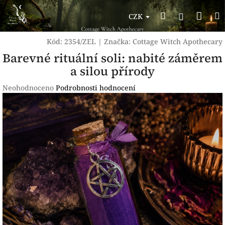
Přejít
Nák
Hledat
na
Přihlášen
CZK
obsah
koší
Kód:
2354/ZEL
|
Značka:
Cottage Witch Apothecary
Barevné rituální soli: nabité záměrem
a silou přírody
Průměrné
Neohodnoceno
Podrobnosti hodnocení
hodnocení
produktu
je
0,0
z
5
hvězdiček.