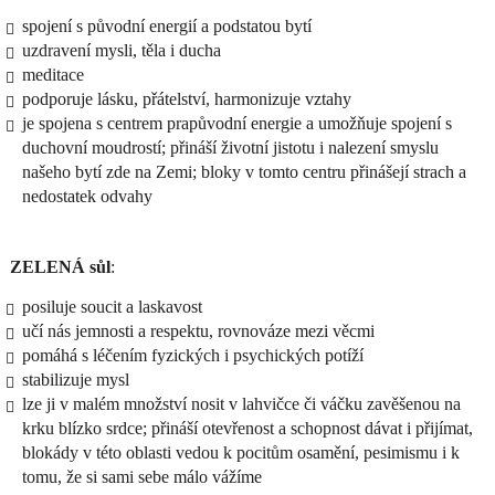
spojení s původní energií a podstatou bytí
uzdravení mysli, těla i ducha
meditace
podporuje lásku, přátelství, harmonizuje vztahy
je spojena s centrem prapůvodní energie a umožňuje spojení s
duchovní moudrostí; přináší životní jistotu i nalezení smyslu
našeho bytí zde na Zemi; bloky v tomto centru přinášejí strach a
nedostatek odvahy
ZELENÁ sůl
:
posiluje soucit a laskavost
učí nás jemnosti a respektu, rovnováze mezi věcmi
pomáhá s léčením fyzických i psychických potíží
stabilizuje mysl
lze ji v malém množství nosit v lahvičce či váčku zavěšenou na
krku blízko srdce; přináší otevřenost a schopnost dávat i přijímat,
blokády v této oblasti vedou k pocitům osamění, pesimismu i k
tomu, že si sami sebe málo vážíme