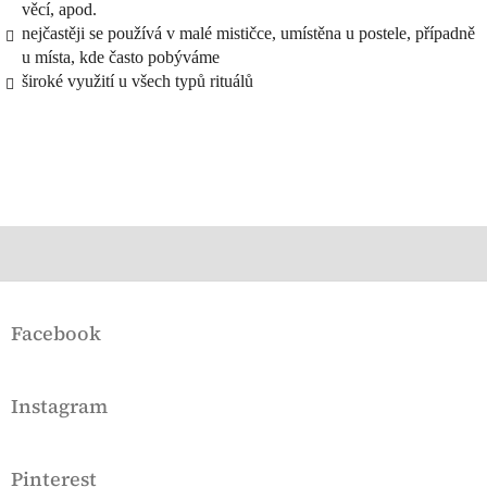
věcí, apod.
nejčastěji se používá v malé mističce, umístěna u postele, případně
u místa, kde často pobýváme
široké využití u všech typů rituálů
Z
á
Facebook
p
a
t
Instagram
í
Pinterest